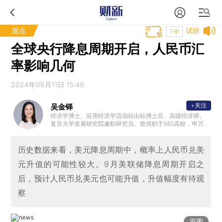
观点
试听
T中
全球央行降息周期开启，人民币汇
率影响几何
2024年09月11日 15:49
+关注
吴金铎
经济学博士、应用经济学流动站出站博士后、高级经济师。
复旦大学发展研究院兼职研究员。曾供职于985高校，申万宏
源证券研究所等。曾作为主研人参与亚洲开发银行技术援助
中国项目，教育部哲学社会科学重大攻关项目。聚焦开放宏
观、全球资本市场及多资产配置。著有图书《Evolving Chin
历史数据来看，美元降息周期中，概率上人民币兑美
a：Speed to Quality》。
元升值的可能性较大。9月美联储降息周期开启之
后，预计人民币兑美元也可能升值，升值幅度有待观
察
原图