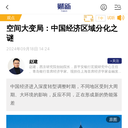
观点
试听
T中
空间大变局：中国经济区域分化之
谜
2024年09月18日 14:24
+关注
赵建
赵建，西京研究院创始院长，原平安银行宏观研究中心主任
、青岛银行首席经济学家。现担任上海首席经济学家金融发
展中心战略研究所所长，中国新供给五十人论坛成员，山东
大学、香港中文大学（深圳）、南京大学等知名高校特聘导
师、研究员，CF40青年学者，中国银行、中银协、重庆银行
中国经济进入深度转型调整时期，不同地区受到大周
、长沙银行等特聘顾问。主持和参与国家社科基金重大和一
期、大环境的影响，反应不同，正在形成新的势能落
般项目多项，在《经济研究》、《金融研究》、《经济学动
态》、《改革》等国内外学术期刊和会议专刊发表学术论文7
差
0余篇，C刊40余篇，财经评论600余篇。出版专著《中国经
济的三峡河段》。
原图