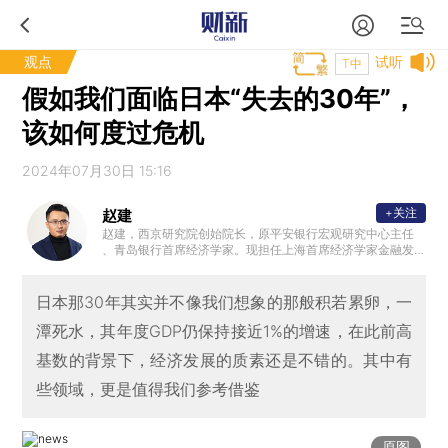
观点
试听
T中
假如我们面临日本“失去的30年”，
该如何度过危机
2024年07月30日 15:16
+关注
赵建
赵建，西京研究院创始院长，原平安银行宏观研究中心主任
、青岛银行首席经济学家。现担任上海首席经济学家金融发
展中心战略研究所所长，中国新供给五十人论坛成员，山东
大学、香港中文大学（深圳）、南京大学等知名高校特聘导
师、研究员，CF40青年学者，中国银行、中银协、重庆银行
日本那30年其实并不像我们想象的那般积若累卵，一
、长沙银行等特聘顾问。主持和参与国家社科基金重大和一
潭死水，其年度GDP仍保持接近1%的增速，在此前高
般项目多项，在《经济研究》、《金融研究》、《经济学动
态》、《改革》等国内外学术期刊和会议专刊发表学术论文7
基数的背景下，经济发展的质素还是不错的。其中有
0余篇，C刊40余篇，财经评论600余篇。出版专著《中国经
济的三峡河段》。
些领域，更是值得我们参考借鉴
原图