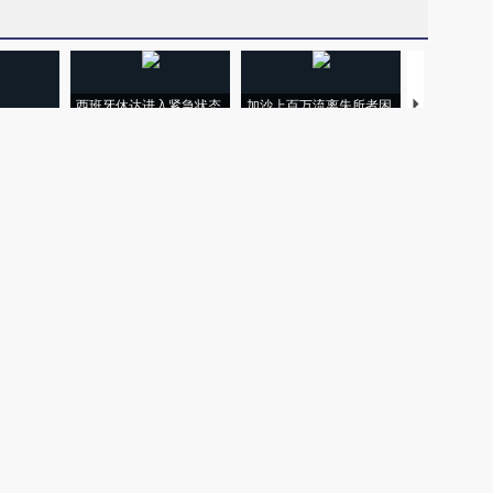
西班牙休达进入紧急状态
加沙上百万流离失所者困
马航飞行员
纪录 当局
数千非法移民从摩洛哥闯
于“塑料烤箱” 高温引发健
粒摇头丸 尿
外活动
入
康危机
毒品
【推广】走
找100种
【特别呈现】澳门全力探
【特别呈现】《东莞，人
会，让数智科
式·第一对
索葡语国家新渠道
间便利店》倾情上线
业
权为财新传媒及/或相关权利人专属所有或持有。未经许可，禁止进行转载、摘编、
京ICP备10026701号-8
|
网信算备110105862729401250013号
|
京公网安备 11
广播电视节目制作经营许可证：京第01015号
|
出版物经营许可证：第直100013号
Copyright 财新网 All Rights Reserved 版权所有 复制必究