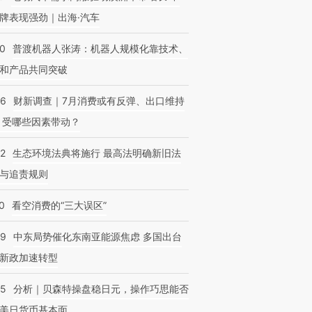
牌表现强劲｜出海·汽车
00
普渡机器人张涛：机器人规模化靠技术、
和产品共同突破
56
财新调查｜7月消费或有反弹、出口维持
 受哪些因素带动？
42
生态环境法典将施行 最高法明确新旧法
与追责规则
0
看空消费的“三大误区”
59
中东局势催化东南亚能源焦虑 多国出台
新政加速转型
05
分析｜贝森特操盘稳日元，操作巧思能否
美日货币基本面