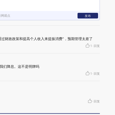
新网观点
发布
通过财政政策和提高个人收入来提振消费"，预期管理太差了
1
·
回复
我们降息。这不是明牌吗
1
·
回复
·
回复