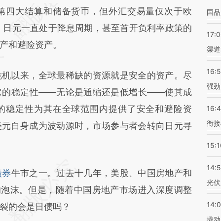
四大结算和储备货币，但外汇交易量仅次于欧
国品
差。不代表财新观点和立场。推荐点击链接阅读原
，日元一直处于降息周期，甚至首开负利率政策的
17:
产和避险资产。
渠道
16:
机以来，全球最稀缺的资源就是安全的资产。尽
强劲
它的稳定性——无论是通缩还是低增长——使其成
的稳定性为其在全球范围内提供了安全和避险资
16:
衔接
美元自身成为波动源时，市场参与者会转向日元寻
15:1
14:
债券
牛市之一。过去十几年，美股、中国房地产和
光伏
的泡沫。但是，随着中国房地产市场进入深度调整
14:
裂的会是日债吗？
撬动