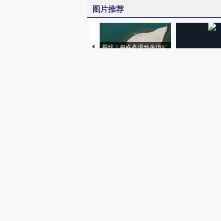
图片推荐
视线｜极端高温致多瑙河
水位跌破纪录 二战沉船与
韩国高温创百年
猛犸象化石接连露出
警告停止一切户
视听推荐
【不唯一答案】不止“养
【特别呈现】寻
老”
有意思的生活方
财新网所刊载内容之知识产
京ICP证090880号