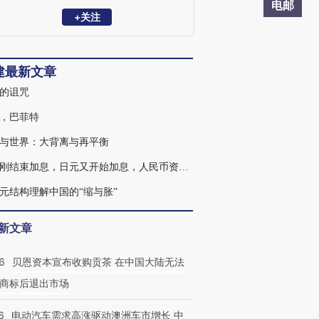
坛成员，山东大学、香港中文大学（深
电邮
圳）、南京大学等知名高校特聘导师、研
+关注
究员，CF40青年学者，中国银行、中银
协、重庆银行、长沙银行等特聘顾问。主
持和参与国家社科基金重大和一般项目多
建最新文章
项，在《经济研究》、《金融研究》、
《经济学动态》、《改革》等国内外学术
的诅咒
期刊和会议专刊发表学术论文70余篇，C
刊40余篇，财经评论600余篇。出版专著
，巴菲特
《中国经济的三峡河段》。
与世界：大背离与再平衡
美元刚结束加息，日元又开始加息，人民币资产怎么办
元结构理解中国的“缩与胀”
新文章
6
贝恩资本宣布收购贡茶 在中国大陆无法
商标后退出市场
6
电动汽车需求高涨驱动澳洲车市增长 中