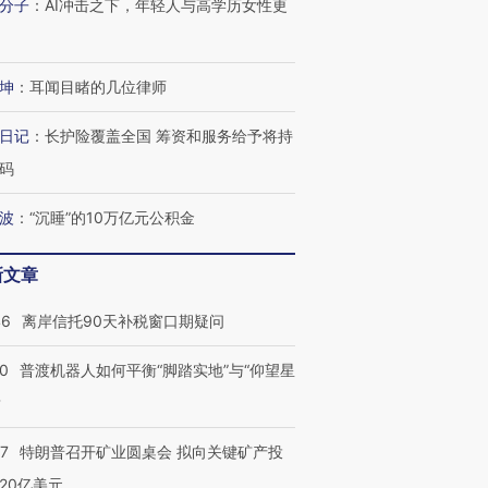
分子
：
AI冲击之下，年轻人与高学历女性更
坤
：
耳闻目睹的几位律师
日记
：
长护险覆盖全国 筹资和服务给予将持
码
波
：
“沉睡”的10万亿元公积金
新文章
46
离岸信托90天补税窗口期疑问
00
普渡机器人如何平衡“脚踏实地”与“仰望星
？
57
特朗普召开矿业圆桌会 拟向关键矿产投
20亿美元