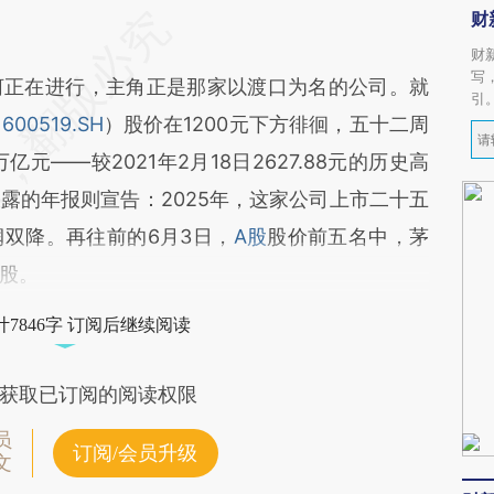
财
财
写
正在进行，主角正是那家以渡口为名的公司。就
引
（
600519.SH
）股价在1200元下方徘徊，五十二周
万亿元——较2021年2月18日2627.88元的历史高
露的年报则宣告：2025年，这家公司上市二十五
双降。再往前的6月3日，
A股
股价前五名中，茅
股。
7846字 订阅后继续阅读
获取已订阅的阅读权限
员
订阅/会员升级
文