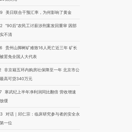
09
美日联合干预汇率，为何影响了黄金
32
“90后”农民工讨薪涉刑案发回重审 因部
实不清
36
贵州山脚树矿难致16人死亡近三年 矿长
被罢免全国人大代表
2
非京籍五环内购房社保降至一年 北京市公
最高可贷340万元
7
寒武纪上半年净利润同比翻倍 营收增速
放缓
53
对话｜邱仁宗：临床研究参与者的安全永
第一位