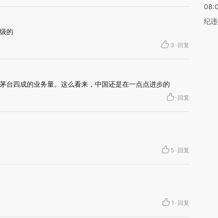
08:
纪违
级的
3
·
回复
茅台四成的业务量。这么看来，中国还是在一点点进步的
·
回复
5
·
回复
1
·
回复