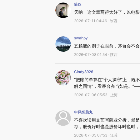
简仪
天呐，这文章写得太好了，以电影
2026-07-11 04:46 · 陕西
swahpy
五粮液的例子在眼前，茅台会不会
2026-07-08 01:54 · 陕西
Cindy8926
“把账简单算在“个人操守”上，
解之同情”，看茅台亦当如是。”—
2026-07-06 05:53 · 上海
中风醒脑丸
不喜欢读用文艺写商业分析，就是
存，股价好时也是股价坏时也时，
2026-07-05 07:53 · 江苏