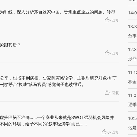
为引线，深入分析茅台这家中国、贵州重点企业的问题、转型
14:
·
回复
13:
分事
紧跟其后？
12:
·
回复
涉罪
11:1
既不公平，也找不到病根。史家陈寅恪论学，主张对研究对象抱“了
积金
—把“茅台”换成“落马官员”感觉句子也读得通。
·
回复
11:0
逐季
虚头巴脑不准确……一个商业从来就是SWOT强弱机会风险并
10:
不同的环境，给予不同的“叙事经济学”而已……
远是
6
·
回复