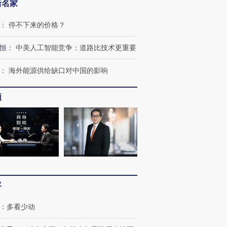
新名家
：
停不下来的价格？
恒
：
中美人工智能竞争：道路比技术更重要
：
海外能源供给缺口对中国的影响
频
客
：
多看少动