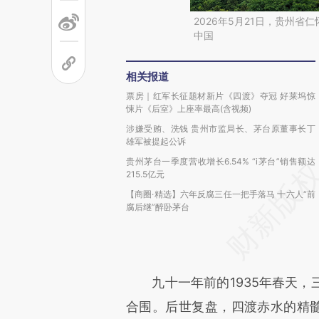
2026年5月21日，贵州
中国
相关报道
票房｜红军长征题材新片《四渡》夺冠 好莱坞惊
悚片《后室》上座率最高(含视频)
涉嫌受贿、洗钱 贵州市监局长、茅台原董事长丁
雄军被提起公诉
贵州茅台一季度营收增长6.54% “i茅台”销售额达
215.5亿元
【商圈·精选】六年反腐三任一把手落马 十六人“前
腐后继”醉卧茅台
九十一年前的1935年春天，
合围。后世复盘，四渡赤水的精髓