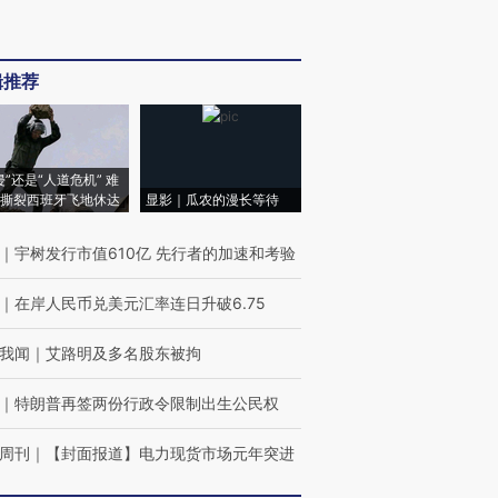
辑推荐
侵”还是“人道危机” 难
撕裂西班牙飞地休达
显影｜瓜农的漫长等待
｜
宇树发行市值610亿 先行者的加速和考验
｜
在岸人民币兑美元汇率连日升破6.75
我闻
｜
艾路明及多名股东被拘
｜
特朗普再签两份行政令限制出生公民权
周刊
｜
【封面报道】电力现货市场元年突进