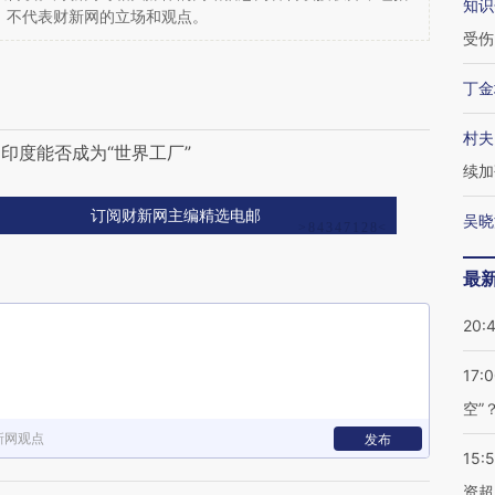
知识
，不代表财新网的立场和观点。
受伤
丁金
村夫
印度能否成为“世界工厂”
续加
订阅财新网主编精选电邮
吴晓
最
20:
17:
空”
新网观点
发布
15:
资超