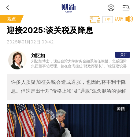
观点
试听
T中
迎接2025:谈关税及降息
2025年01月02日 09:42
+关注
刘忆如
刘忆如博士，现任台湾大学财务金融系兼任教授、北威国际
集团董事总经理。曾在台湾担任“财政部部长”、“经济建设委
员会主任委员”、两届“立法委员”、中信金首席顾问、美国亚
洲协会国际事务委员会委员、香港政府经济发展委员会委员
及日本大和总研全球首席经济顾问。曾任台湾大学财务金融
许多人质疑加征关税会造成通胀，也因此将不利于降
系系主任暨研究所所长，并曾任教于纽约、澳洲等全球多所
息。但这是出于对“价格上涨”及“通胀”观念混淆的误解
大学；为台湾大学政治系学士、美国芝加哥大学企管硕士暨
经济学博士。
原图