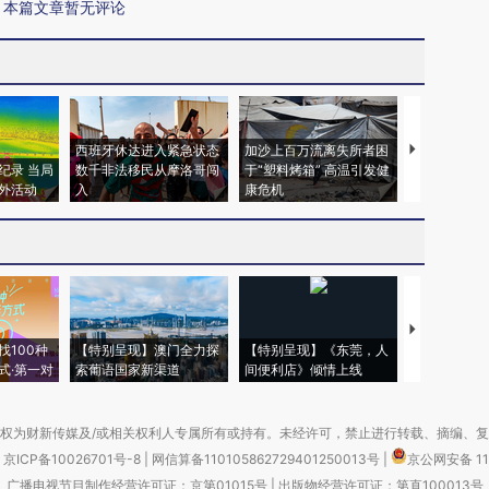
本篇文章暂无评论
西班牙休达进入紧急状态
加沙上百万流离失所者困
视线｜HYR
纪录 当局
数千非法移民从摩洛哥闯
于“塑料烤箱” 高温引发健
术：是什么
外活动
入
康危机
心“花钱找虐
【推广】走
找100种
【特别呈现】澳门全力探
【特别呈现】《东莞，人
会，让数智科
式·第一对
索葡语国家新渠道
间便利店》倾情上线
业
权为财新传媒及/或相关权利人专属所有或持有。未经许可，禁止进行转载、摘编、
京ICP备10026701号-8
|
网信算备110105862729401250013号
|
京公网安备 11
广播电视节目制作经营许可证：京第01015号
|
出版物经营许可证：第直100013号