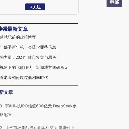
队负责人、董事总经理，2018年10月加盟
电邮
华泰证券研究所，任固定收益研究首席分
+关注
析师，总量负责人。
继强最新文章
普就职前的政策博弈
与部委新年第一会蕴含哪些信息
的力量：2024年债市复盘与思考
视角下的化债现状：近期地方调研所见
养老金如何度过低利率时代
新文章
0
宇树科技IPO估值600亿元 DeepSeek参
略配售
22
油气市场剧烈波动现套利空间 嘉能可上