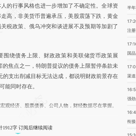
差。不代表财新观点和立场。推荐点击链接阅读原
本人的行事风格也进一步增加了不确定性。全球资
半年
率走高，非美货币普遍承压，美股震荡下跌，黄金
17:2
易关税政策、俄乌冲突和谈进展不及预期等加剧了
注册
17:1
国品
围绕债务上限、财政政策和美联储货币政策展
博弈的焦点之一，特朗普提议的债务上限暂停条款未
17:
元的支出削减目标无法达成，都说明财政前景存在
渠道
可能同时存在。
16:
强劲
阅宏观经济、股票债券、公司人物，财经数据尽在掌握。
16:
衔接
1912字 订阅后继续阅读
15:1