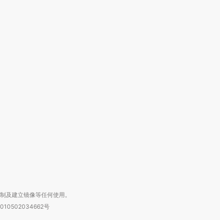
OX的吸金
马航飞行员跨国走私7万
视线｜被称为“蟑螂”的印
让中产们甘
粒摇头丸 尿检体内含3种
度Z世代 用街头抗争将教
秘鲁纳斯
”？
毒品
育部长拱下台
13人遇难
进第四届链博
【商旅对话】华住集团
技“链”接产
【特别呈现】寻找100种
CFO：不靠规模取胜，华
【特别呈
有意思的生活方式·第三对
住三大增长引擎是什么？
有意思的
复制及建立镜像等任何使用。
010502034662号