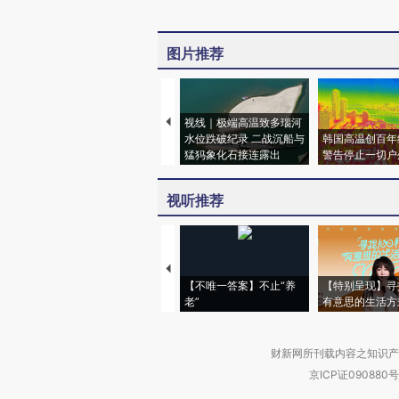
图片推荐
视线｜极端高温致多瑙河
水位跌破纪录 二战沉船与
韩国高温创百年
猛犸象化石接连露出
警告停止一切户
视听推荐
【不唯一答案】不止“养
【特别呈现】寻
老”
有意思的生活方
财新网所刊载内容之知识产
京ICP证090880号