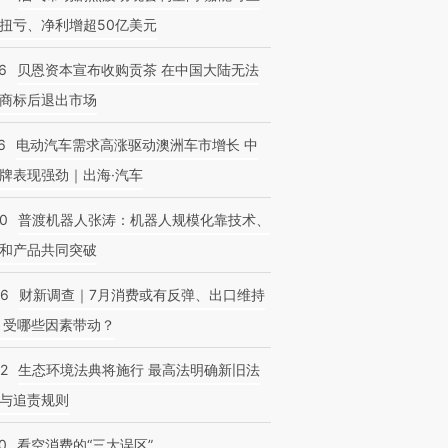
扭亏、净利增超50亿美元
6
贝恩资本宣布收购贡茶 在中国大陆无法
商标后退出市场
6
电动汽车需求高涨驱动澳洲车市增长 中
牌表现强劲｜出海·汽车
00
普渡机器人张涛：机器人规模化靠技术、
和产品共同突破
56
财新调查｜7月消费或有反弹、出口维持
 受哪些因素带动？
42
生态环境法典将施行 最高法明确新旧法
与追责规则
0
看空消费的“三大误区”