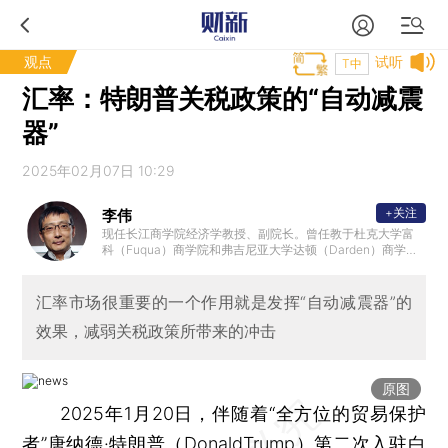
观点
试听
T中
汇率：特朗普关税政策的“自动减震
器”
2025年02月07日 10:29
+关注
李伟
现任长江商学院经济学教授、副院长。曾任教于杜克大学富
科（Fuqua）商学院和弗吉尼亚大学达顿（Darden）商学院
，曾任职世界银行顾问；为中共中央组织部“千人计划”高层次
海外引进人才。
汇率市场很重要的一个作用就是发挥“自动减震器”的
效果，减弱关税政策所带来的冲击
原图
2025年1月20日，伴随着“全方位的贸易保护
者”唐纳德·特朗普（DonaldTrump）第二次入驻白