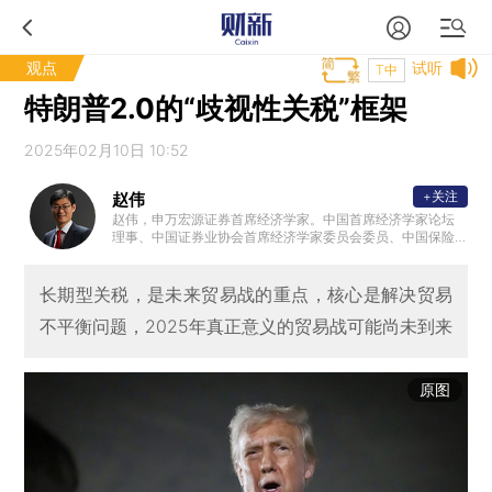
观点
试听
T中
特朗普2.0的“歧视性关税”框架
2025年02月10日 10:52
+关注
赵伟
赵伟，申万宏源证券首席经济学家。中国首席经济学家论坛
理事、中国证券业协会首席经济学家委员会委员、中国保险
资管协会 ”IAMAC资管百人“专家库专家、北外滩国际金融学
会理事，国家会计学院CPA创新发展研究中心特邀理事、学
术顾问等。复旦大学、浙江大学、中国人民大学专硕校外导
长期型关税，是未来贸易战的重点，核心是解决贸易
师，中国农业大学客座研究员、专硕导师。新财富最佳分析
不平衡问题，2025年真正意义的贸易战可能尚未到来
师、水晶球最佳分析师、金牛奖最具价值首席分析师等。代
表性著作《转型之机》、《蜕变·新生》等。
原图