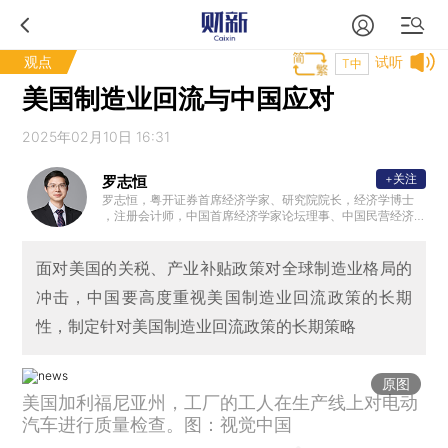
观点
试听
T中
美国制造业回流与中国应对
2025年02月10日 16:31
+关注
罗志恒
罗志恒，粤开证券首席经济学家、研究院院长，经济学博士
，注册会计师，中国首席经济学家论坛理事、中国民营经济
研究会理事，中国人民大学财税研究所兼职研究员，清华大
学金融安全研究中心兼职研究员，曾获新财富宏观经济最佳
分析师。2023年7月受邀参加总理主持的经济形势专家座谈
面对美国的关税、产业补贴政策对全球制造业格局的
会并做发言。主要研究方向：宏观经济、财政理论与政策。
冲击，中国要高度重视美国制造业回流政策的长期
性，制定针对美国制造业回流政策的长期策略
原图
美国加利福尼亚州，工厂的工人在生产线上对电动
汽车进行质量检查。图：视觉中国