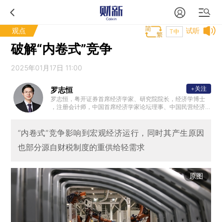
观点
试听
T中
破解“内卷式”竞争
2025年01月17日 11:00
+关注
罗志恒
罗志恒，粤开证券首席经济学家、研究院院长，经济学博士
，注册会计师，中国首席经济学家论坛理事、中国民营经济
研究会理事，中国人民大学财税研究所兼职研究员，清华大
学金融安全研究中心兼职研究员，曾获新财富宏观经济最佳
分析师。2023年7月受邀参加总理主持的经济形势专家座谈
“内卷式”竞争影响到宏观经济运行，同时其产生原因
会并做发言。主要研究方向：宏观经济、财政理论与政策。
也部分源自财税制度的重供给轻需求
原图