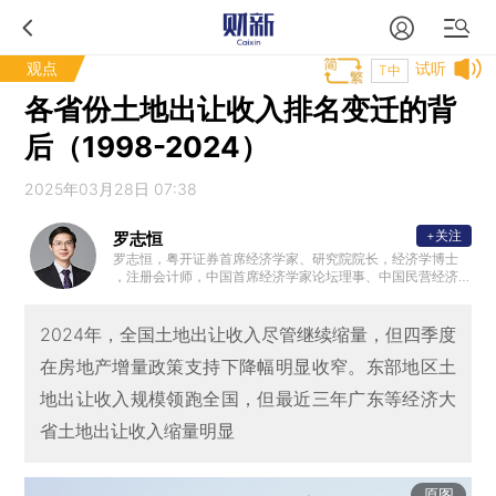
观点
试听
T中
各省份土地出让收入排名变迁的背
后（1998-2024）
2025年03月28日 07:38
+关注
罗志恒
罗志恒，粤开证券首席经济学家、研究院院长，经济学博士
，注册会计师，中国首席经济学家论坛理事、中国民营经济
研究会理事，中国人民大学财税研究所兼职研究员，清华大
学金融安全研究中心兼职研究员，曾获新财富宏观经济最佳
分析师。2023年7月受邀参加总理主持的经济形势专家座谈
2024年，全国土地出让收入尽管继续缩量，但四季度
会并做发言。主要研究方向：宏观经济、财政理论与政策。
在房地产增量政策支持下降幅明显收窄。东部地区土
地出让收入规模领跑全国，但最近三年广东等经济大
省土地出让收入缩量明显
原图