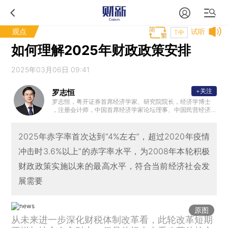
观点
试听
T中
如何理解2025年财政政策安排
2025年03月06日 09:41
+关注
罗志恒
罗志恒，粤开证券首席经济学家、研究院院长，经济学博士
，注册会计师，中国首席经济学家论坛理事、中国民营经济
研究会理事，中国人民大学财税研究所兼职研究员，清华大
学金融安全研究中心兼职研究员，曾获新财富宏观经济最佳
分析师。2023年7月受邀参加总理主持的经济形势专家座谈
2025年赤字率首次达到“4%左右”，超过2020年疫情
会并做发言。主要研究方向：宏观经济、财政理论与政策。
冲击时3.6%以上”的赤字率水平，为2008年本轮积极
财政政策实施以来的最高水平，符合当前经济社会发
展需要
原图
从未来进一步深化财税体制改革看，此轮改革短期