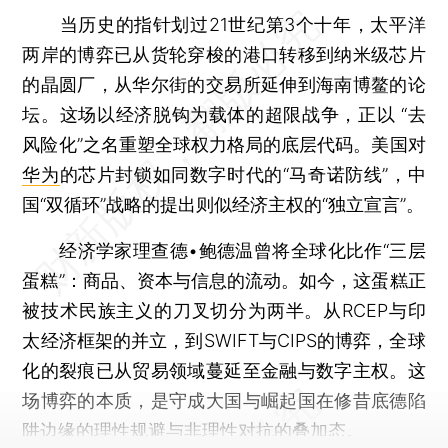
当历史的指针划过21世纪第3个十年，太平洋
两岸的博弈已从货轮穿梭的港口转移到纳米级芯片
的晶圆厂，从华尔街的交易所延伸到海南博鳌的论
坛。这场以经济脱钩为载体的超限战争，正以 “去
风险化”之名重塑全球权力格局的底层代码。美国对
华为
的芯片封锁如同数字时代的“马奇诺防线”，中
国“双循环”战略的提出则似经济主权的“独立宣言”。
经济学家理查德•鲍德温曾将全球化比作“三层
蛋糕”：商品、资本与信息的流动。如今，这蛋糕正
被技术民族主义的刀叉切分为两半。从RCEP与印
太经济框架的并立，到SWIFT与CIPS的博弈，全球
化的裂痕已从贸易领域蔓延至金融与数字主权。这
场博弈的本质，是守成大国与崛起国在修昔底德陷
阱边缘的理性规避与非理性对抗的叠加态。