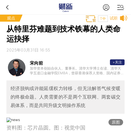
观点
试听
T中
从特里芬难题到技术铁幕的人类命
运抉择
2025年03月31日 16:55
+关注
宋向前
加华资本创始合伙人、董事长。清华大学博士在读、清华大
学五道口金融学院EMBA，曾获香港保荐人资格、国内证券从
业人员高级业务资格，并担任中国证券业协会财务专业委员
会委员，中国上市公司协会融资和并购委员会委员。并曾任
北大、清华五道口金融学院客座讲师。曾先后任职于光大证
经济脱钩或许能延缓权力转移，但无法解答气候变暖
券、国信证券，担任华泰证券董事、财务总监，世纪证券投
的终极命题。人类需要的不是两个互联网、两套碳交
行总经理、副总裁、财务总监。
易体系，而是共同升级文明操作系统
原图
资料图：芯片晶圆。图：视觉中国