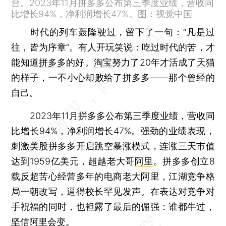
台。2023年11月拼多多公布第三季度业绩，营收同
比增长94%，净利润增长47%。图：视觉中国
时代的列车轰隆驶过，留下了一句：“凡是过
往，皆为序章”。有人开玩笑说：吃过时代的苦，才
能知道
拼多多
的好。
淘宝
努力了20年才活成了
天猫
的样子，一不小心却败给了拼多多——那个曾经的
自己。
2023年11月拼多多公布第三季度业绩，营收同
比增长94%，净利润增长47%。强劲的业绩表现，
刺激美股拼多多开启跳空暴涨模式，连涨三天市值
达到1959亿美元，超越老大哥
阿里
。拼多多创立8
载反超苦心经营多年的电商老大阿里，江湖竞争格
局一朝改写，逼得校长罕见发声。在表达对竞争对
手祝福的同时，也袒露了最后的倔强：谁都牛过，
坚信阿里会变。