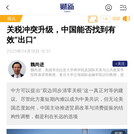
观点
试听
T中
关税冲突升级，中国能否找到有
效“出口”
2025年04月18日 16:51
+关注
魏尚进
魏尚进，美国哥伦比亚大学商学院及国际关系与公共政策学
院终身讲席教授、复旦大学泛海国际金融学院访问教授，曾
任亚洲开发银行首席经济学家兼经济研究与区域合作局局长
、哈佛大学公共政策副教授、国际货币基金研究局助理局长
。在国际金融学、国际贸易学、宏观经济学与发展经济学等
中方可以提出“双边同步清零关税”这一真正对等的建
领域有多项具有国际影响力与高引用率的学术贡献，曾获201
议。尽管此方案短期内难以成为中美共识，但无论美
9年度当代经济学奖、2015年度与2020年度孙冶方经济学论
文奖、2014年度张培刚发展经济学优秀论文奖、2016年度与
国态度如何，中国主动推进贸易改革与消费提振的结
2020年度浦山世界经济优秀论文奖。
构性调整，都是利在长远的选项
原图