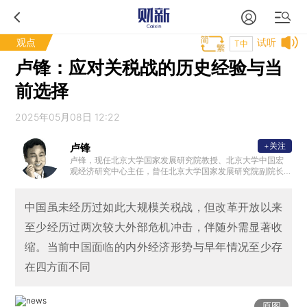
观点
试听
T中
卢锋：应对关税战的历史经验与当
前选择
2025年05月08日 12:22
+关注
卢锋
卢锋，现任北京大学国家发展研究院教授、北京大学中国宏
观经济研究中心主任，曾任北京大学国家发展研究院副院长
。英国LEEDS大学经济学博士、中国人民大学经济学硕士。
曾在哈佛大学肯尼迪学院、澳大利亚国立大学亚太研究院、
英国发展研究院（SUSSEX）作访问学者。主要从事开放宏观
中国虽未经历过如此大规模关税战，但改革开放以来
经济学、中国农业经济、发展经济学研究。
至少经历过两次较大外部危机冲击，伴随外需显著收
缩。当前中国面临的内外经济形势与早年情况至少存
在四方面不同
原图