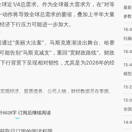
近1/4总需求。作为全球最大需求方，在“对等
差。不代表财新观点和立场。推荐点击链接阅读原
最新
一动作将导致全球总需求的萎缩，叠加上半年大量
参数
经济下行压力可能进一步加大。
16:
社融
过“美丽大法案”、马斯克逐渐淡出舞台、哈赛
16:
可能告别“马斯克减支”，重回“宽财政路线”。财政
下行背景下呈现相对韧性，尤其是为2026年的经
15:
模型
15:2
阅宏观经济、股票债券、公司人物，财经数据尽在掌握。
15:
全国
6028字 订阅后继续阅读
14:
获取已订阅的阅读权限