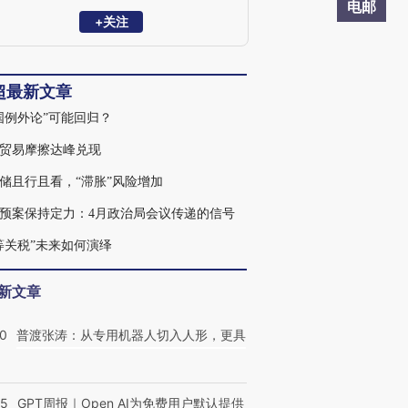
融学院硕士生导师。2008年加入中国人民
电邮
银行金融稳定局金融体制改革处（承担全
+关注
面深化改革领导小组办公室职责），先后
参与我国一系列重大金融改革制度设计。
2012年至2013年借调国务院办公厅秘书二
超最新文章
局。2016年加盟华泰证券，曾任华泰证券
研究所首席宏观分析师。
国例外论”可能回归？
贸易摩擦达峰兑现
储且行且看，“滞胀”风险增加
预案保持定力：4月政治局会议传递的信号
等关税”未来如何演绎
新文章
00
普渡张涛：从专用机器人切入人形，更具
55
GPT周报｜Open AI为免费用户默认提供