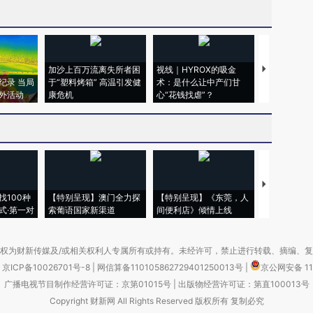
加沙上百万流离失所者困
视线｜HYROX的吸金
马航飞行员
纪录 当局
于“塑料烤箱” 高温引发健
术：是什么让中产们甘
粒摇头丸 尿
外活动
康危机
心“花钱找虐”？
毒品
【推广】走
找100种
【特别呈现】澳门全力探
【特别呈现】《东莞，人
会，让数智科
式·第一对
索葡语国家新渠道
间便利店》倾情上线
业
权为财新传媒及/或相关权利人专属所有或持有。未经许可，禁止进行转载、摘编、
京ICP备10026701号-8
|
网信算备110105862729401250013号
|
京公网安备 11
广播电视节目制作经营许可证：京第01015号
|
出版物经营许可证：第直100013号
Copyright 财新网 All Rights Reserved 版权所有 复制必究