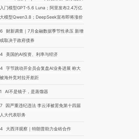
入门模型GPT-5.6 Luna；阿里发布2.4万亿
大模型Qwen3.8；DeepSeek宣布即将涨价
46
财新调查｜7月金融数据季节性承压 新增
或取决于政府债券
44
美国的AI投资、利率与经济
44
字节跳动开全员会复盘AI业务进展 称大
被海外竞对拉开差距
1
AI不是镜子，是蒸馏器
07
因严重违纪违法 李云泽被罢免第十四届
人大代表职务
44
大西洋观察｜特朗普助力金砖合作