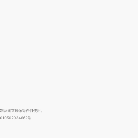
跨国走私7万
视线｜被称为“蟑螂”的印
视线｜“入侵”还是“人道危
检体内含3种
度Z世代 用街头抗争将教
机”？难民潮撕裂西班牙
秘鲁纳斯
育部长拱下台
飞地休达
13人遇难
进第四届链博
【商旅对话】华住集团
技“链”接产
【特别呈现】寻找100种
CFO：不靠规模取胜，华
【特别呈
有意思的生活方式·第三对
住三大增长引擎是什么？
有意思的
复制及建立镜像等任何使用。
010502034662号