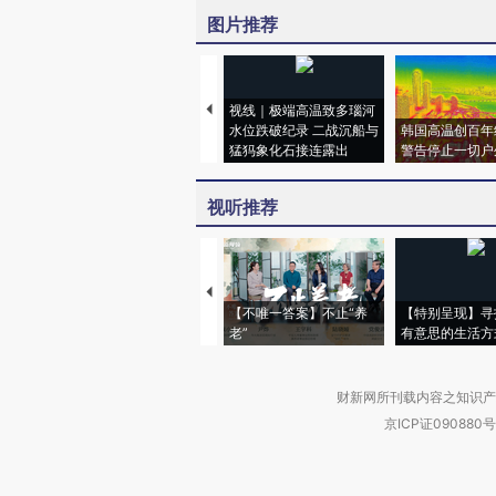
图片推荐
视线｜极端高温致多瑙河
水位跌破纪录 二战沉船与
韩国高温创百年
猛犸象化石接连露出
警告停止一切户
视听推荐
【不唯一答案】不止“养
【特别呈现】寻
老”
有意思的生活方
财新网所刊载内容之知识产
京ICP证090880号