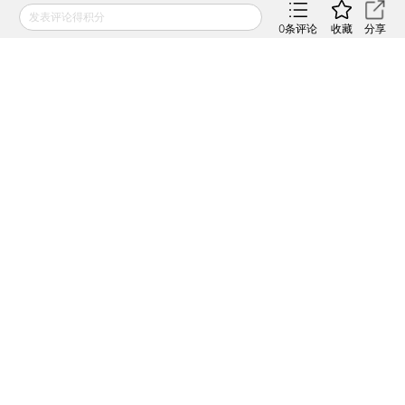
发表评论得积分
本文共计4455字 订阅后继续阅读
0
条评论
收藏
分享
登录
后获取已订阅的阅读权限
财新通会员
订阅/会员升级
可畅读全文
推荐进入
财新数据库
，可随时查阅宏观经济、股票
债券、公司人物，财经数据尽在掌握。
责任编辑：张帆 | 版面编辑：刘春辉