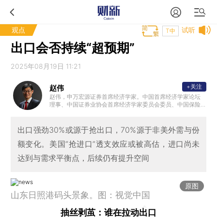
观点
试听
T中
出口会否持续“超预期”
2025年08月19日 11:21
+关注
赵伟
赵伟，申万宏源证券首席经济学家。中国首席经济学家论坛
理事、中国证券业协会首席经济学家委员会委员、中国保险
资管协会 ”IAMAC资管百人“专家库专家、北外滩国际金融学
会理事，国家会计学院CPA创新发展研究中心特邀理事、学
术顾问等。复旦大学、浙江大学、中国人民大学专硕校外导
出口强劲30%或源于抢出口，70%源于非美外需与份
师，中国农业大学客座研究员、专硕导师。新财富最佳分析
额变化。美国“抢进口”透支效应或被高估，进口尚未
师、水晶球最佳分析师、金牛奖最具价值首席分析师等。代
表性著作《转型之机》、《蜕变·新生》等。
达到与需求平衡点，后续仍有提升空间
原图
山东日照港码头景象。图：视觉中国
抽丝剥茧：谁在拉动出口