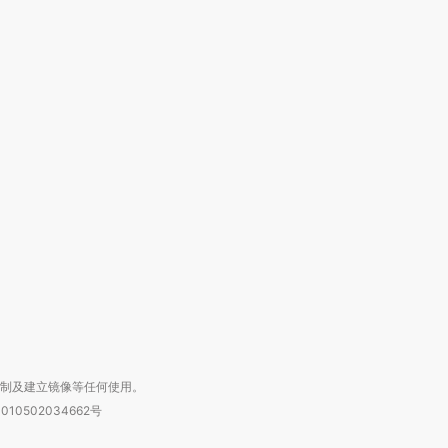
跨国走私7万
视线｜HYROX的吸金
视线｜被
检体内含3种
术：是什么让中产们甘
泽连斯基密集出访美英 索
度Z世代
心“花钱找虐”？
要防空导弹“救急”
育部长拱
进第四届链博
【商旅对话】华住集团
技“链”接产
【特别呈现】寻找100种
CFO：不靠规模取胜，华
【特别呈
有意思的生活方式·第三对
住三大增长引擎是什么？
有意思的
复制及建立镜像等任何使用。
010502034662号