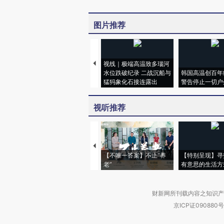
图片推荐
视线｜极端高温致多瑙河
水位跌破纪录 二战沉船与
韩国高温创百年
猛犸象化石接连露出
警告停止一切户
视听推荐
【不唯一答案】不止“养
【特别呈现】寻
老”
有意思的生活方
财新网所刊载内容之知识产
京ICP证090880号