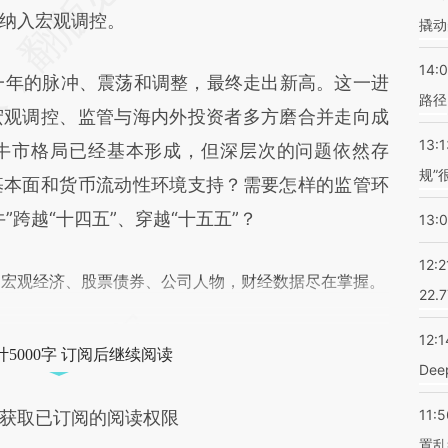
差。不代表财新观点和立场。推荐点击链接阅读原
纳入宏观调控。
撬动
14:0
一年的脉冲、震荡和调整，最终走出新高。这一进
路径
宏观调控、监管与海内外投资者多方磨合并走向成
13:1
牛市格局已经基本形成，但深层次的问题依然存
规”
基本面和货币流动性环境支持？需要怎样的监管环
”跨越“十四五”、穿越“十五五”？
13:
12:2
阅宏观经济、股票债券、公司人物，财经数据尽在掌握。
22.
12:1
5000字 订阅后继续阅读
De
11:5
获取已订阅的阅读权限
置乱