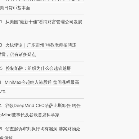
美日货币基本面
1
从美国“最新十佳”看纯财富管理公司发展
3
火线评论｜广东雷州“特教老师招聘违
很雷，仍有诸多疑点
05
控制陷阱：组织为什么会越管越胖
1
MiniMax今起纳入港股通 盘间涨幅最高
77%
4
谷歌DeepMind CEO哈萨比斯卸任 转任
epMind董事长及谷歌首席科学家
6
侦查起诉审判执行均有漏洞 涉案财物处
象何解