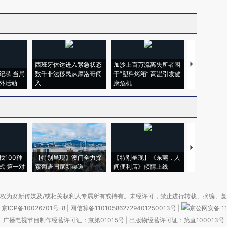
西班牙休达进入紧急状态
加沙上百万流离失所者困
马航飞行员
纪录 当局
数千非法移民从摩洛哥闯
于“塑料烤箱” 高温引发健
粒摇头丸 尿
外活动
入
康危机
毒品
【推广】走
找100种
【特别呈现】澳门全力探
【特别呈现】《东莞，人
会，让数智科
式·第一对
索葡语国家新渠道
间便利店》倾情上线
业
权为财新传媒及/或相关权利人专属所有或持有。未经许可，禁止进行转载、摘编、
京ICP备10026701号-8
|
网信算备110105862729401250013号
|
京公网安备 11
广播电视节目制作经营许可证：京第01015号
|
出版物经营许可证：第直100013号