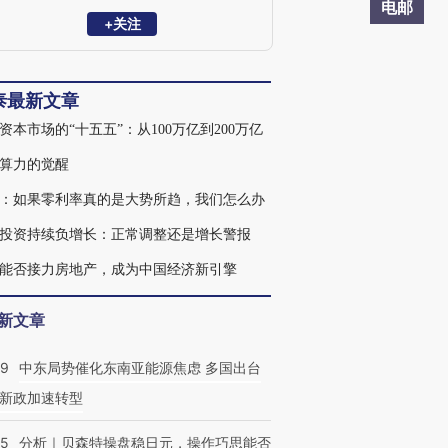
会常务理事。曾任中国银河证券研究所所
电邮
长、民生证券副总裁兼首席经济学家。
+关注
2012年发表《新供给主义宣言》，最早呼
吁供给侧改革，是新供给经济学、软价值
理论的提出者。
泰最新文章
资本市场的“十五五”：从100万亿到200万亿
算力的觉醒
：如果零利率真的是大势所趋，我们怎么办
投资持续负增长：正常调整还是增长警报
能否接力房地产，成为中国经济新引擎
新文章
59
中东局势催化东南亚能源焦虑 多国出台
新政加速转型
05
分析｜贝森特操盘稳日元，操作巧思能否