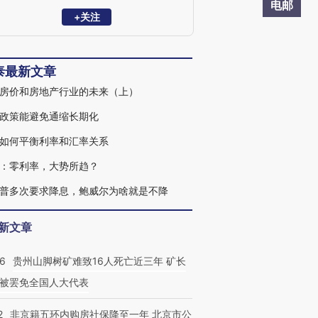
会常务理事。曾任中国银河证券研究所所
电邮
长、民生证券副总裁兼首席经济学家。
+关注
2012年发表《新供给主义宣言》，最早呼
吁供给侧改革，是新供给经济学、软价值
理论的提出者。
泰最新文章
房价和房地产行业的未来（上）
政策能避免通缩长期化
如何平衡利率和汇率关系
：零利率，大势所趋？
普多次要求降息，鲍威尔为啥就是不降
新文章
36
贵州山脚树矿难致16人死亡近三年 矿长
被罢免全国人大代表
2
非京籍五环内购房社保降至一年 北京市公