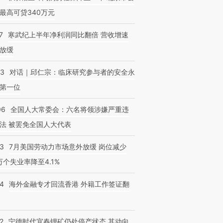
最高可贷340万元
7
寒武纪上半年净利润同比翻倍 营收增速
放缓
53
对话｜邱仁宗：临床研究参与者的安全永
第一位
06
全国人大常委会：六名将领涉嫌严重违
法 被罢免全国人大代表
43
7月美国劳动力市场意外放缓 岗位减少
3万个失业率降至4.1%
14
海外金融专才回流香港 外籍工作签证翻
2
宁德时代宜春锂矿仍处停产状态 其动向