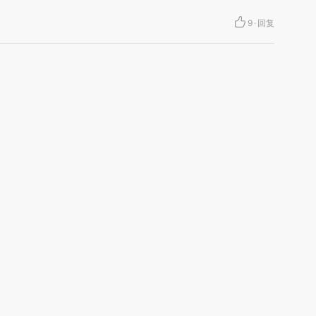
9
·
回复
1
·
回复
致多瑙河
加沙上百万流离失所者困
视线｜HYROX的吸金
马航飞行员
二战沉船与
于“塑料烤箱” 高温引发健
术：是什么让中产们甘
粒摇头丸 尿
露出
康危机
心“花钱找虐”？
毒品