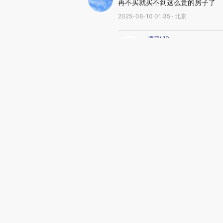
再不买就买不到这么贵的房子了
2025-08-10 01:35 · 北京
项目VIP
经典
2025-08-11 00:57 · 北京
图片推荐
视线｜极端高温
韩国高温创百年纪录 当局
水位跌破纪录 
警告停止一切户外活动
猛犸象化石接连
视听推荐