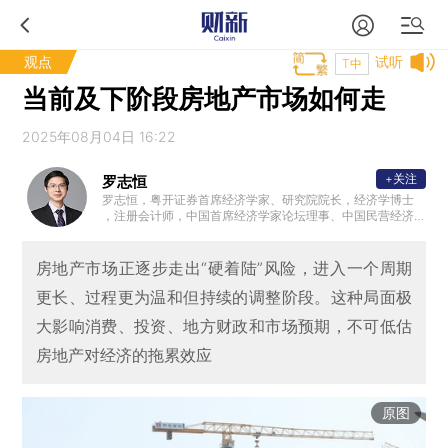
观点
试听
T中
当前及下阶段房地产市场如何走
2025年08月04日 16:22
+关注
罗志恒
罗志恒，粤开证券首席经济学家、研究院院长，经济学博士
，注册会计师，中国首席经济学家论坛理事、中国民营经济
研究会理事，中国人民大学财税研究所兼职研究员，清华大
学金融安全研究中心兼职研究员，曾获新财富宏观经济最佳
分析师。2023年7月受邀参加总理主持的经济形势专家座谈
房地产市场正逐步走出“硬着陆”风险，进入一个周期
会并做发言。主要研究方向：宏观经济、财政理论与政策。
更长、过程更为温和但持续的调整阶段。这种局面极
大影响消费、投资、地方财政和市场预期，不可低估
房地产对经济的拖累效应
原图