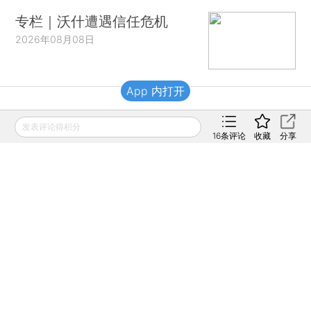
专栏｜沃什遭遇信任危机
2026年08月08日
App 内打开
财新移动
发表评论得积分
16
条评论
收藏
分享
财新
财新周刊
Caixin
登录
网页版
订阅电邮
|
|
Copyright 财新网 All Rights Reserved