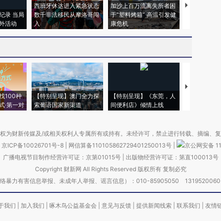
西班牙休达进入紧急状态
加沙上百万流离失所者困
视线｜HYR
纪录 当局
数千非法移民从摩洛哥闯
于“塑料烤箱” 高温引发健
术：是什么
外活动
入
康危机
心“花钱找虐
【推广】走
找100种
【特别呈现】澳门全力探
【特别呈现】《东莞，人
会，让数智科
式·第一对
索葡语国家新渠道
间便利店》倾情上线
业
权为财新传媒及/或相关权利人专属所有或持有。未经许可，禁止进行转载、摘编、
京ICP备10026701号-8
|
网信算备110105862729401250013号
|
京公网安备 11
广播电视节目制作经营许可证：京第01015号
|
出版物经营许可证：第直100013号
Copyright 财新网 All Rights Reserved 版权所有 复制必究
害信息举报、未成年人举报、谣言信息）：010-85905050 13195200605 举报邮
于我们
|
加入我们
|
啄木鸟公益基金会
|
意见与反馈
|
提供新闻线索
|
联系我们
|
友情