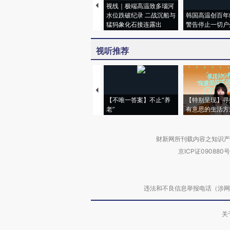
视线｜极端高温致多瑙河
水位跌破纪录 二战沉船与
韩国高温创百年
猛犸象化石接连露出
警告停止一切户
视听推荐
【不唯一答案】不止“养
【特别呈现】寻
老”
有意思的生活方
财新网所刊载内容之知识产
京ICP证090880号
违法和不良信息举报电话（涉网络暴力有
关