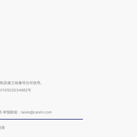
OX的吸金
马航飞行员跨国走私7万
视线｜被称为“蟑螂”的印
让中产们甘
粒摇头丸 尿检体内含3种
度Z世代 用街头抗争将教
秘鲁纳斯
”？
毒品
育部长拱下台
13人遇难
进第四届链博
【商旅对话】华住集团
技“链”接产
【特别呈现】寻找100种
CFO：不靠规模取胜，华
【特别呈
有意思的生活方式·第三对
住三大增长引擎是什么？
有意思的
复制及建立镜像等任何使用。
010502034662号
箱：laixin@caixin.com
链接