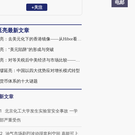
曾在国际货币基金组织（IMF）任经济学
电邮
家，参与欧洲债务危机救助等工作。
+关注
延亮最新文章
缪延亮：去美元化下的香港镜像——从Hibor看国际货币体系重构
亮：“美元陷阱”的形成与突破
缪延亮：对等关税后中美经济与市场比较——从美元“不升反贬”看宏观范式转换
缪延亮：中国以四大优势应对增长模式转型
货币体系的十大谜题
新文章
1
北京化工大学发生实验室安全事故 一学
部严重受伤
22
油气市场剧烈波动现套利空间 嘉能可上