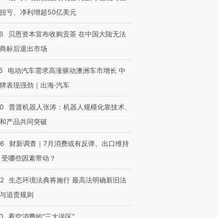
扭亏、净利增超50亿美元
6
贝恩资本宣布收购贡茶 在中国大陆无法
商标后退出市场
6
电动汽车需求高涨驱动澳洲车市增长 中
牌表现强劲｜出海·汽车
00
普渡机器人张涛：机器人规模化靠技术、
和产品共同突破
56
财新调查｜7月消费或有反弹、出口维持
 受哪些因素带动？
42
生态环境法典将施行 最高法明确新旧法
与追责规则
0
看空消费的“三大误区”