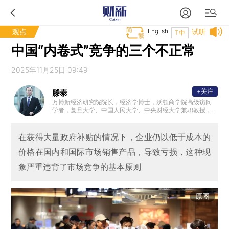
观点
English
试听
T中
中国“内卷式”竞争的三个不正常
2025年11月25日 09:49
+关注
滕泰
万博新经济研究院院长，经济学博士，沃顿商学院高级访问
学者，复旦大学、中国人民大学、中央财经大学兼职教授，
中华全国工商联智库委员，中国民营经济研究会常务理事。
曾任中国银河证券研究所所长、民生证券副总裁兼首席经济
学家。2012年发表《新供给主义宣言》，最早呼吁供给侧改
在获得大量政府补贴的情况下，企业仍以低于成本的
革，是新供给经济学、软价值理论的提出者。
价格在国内和国际市场销售产品，导致亏损，这种现
象严重违背了市场竞争的基本原则
原图