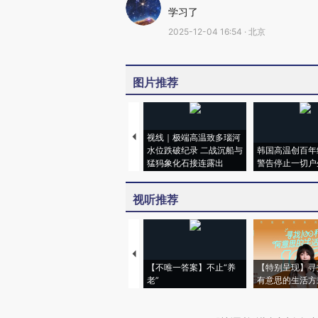
学习了
2025-12-04 16:54 · 北京
图片推荐
视线｜极端高温致多瑙河
水位跌破纪录 二战沉船与
韩国高温创百年
猛犸象化石接连露出
警告停止一切户
视听推荐
【不唯一答案】不止“养
【特别呈现】寻
老”
有意思的生活方