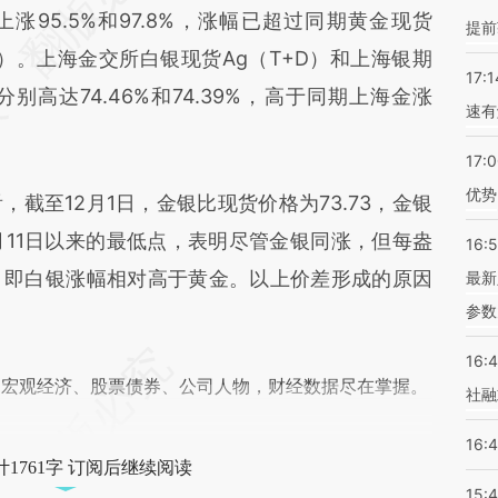
差。不代表财新观点和立场。推荐点击链接阅读原
上涨95.5%和97.8%，涨幅已超过同期黄金现货
提前
16%）。上海金交所白银现货Ag（T+D）和上海银期
17:1
高达74.46%和74.39%，高于同期上海金涨
速有
17:
优势
至12月1日，金银比现货价格为73.73，金银
年8月11日以来的最低点，表明尽管金银同涨，但每盎
16:
，即白银涨幅相对高于黄金。以上价差形成的原因
最新
参数
16:
阅宏观经济、股票债券、公司人物，财经数据尽在掌握。
社融
16:
1761字 订阅后继续阅读
15: