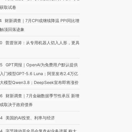
获取试卷
4
财新调查｜7月CPI或继续降温 PPI同比增
触顶回落迹象
00
普渡张涛：从专用机器人切入人形，更具
55
GPT周报｜OpenAI为免费用户默认提供
入门模型GPT-5.6 Luna；阿里发布2.4万亿
大模型Qwen3.8；DeepSeek宣布即将涨价
46
财新调查｜7月金融数据季节性承压 新增
或取决于政府债券
44
美国的AI投资、利率与经济
44
字节跳动开全员会复盘AI业务进展 称大