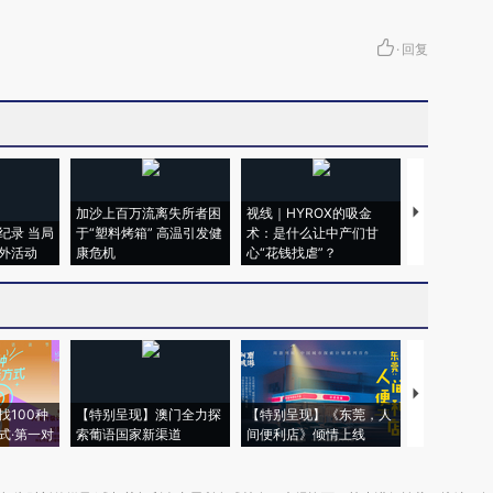
·
回复
加沙上百万流离失所者困
视线｜HYROX的吸金
马航飞行员
纪录 当局
于“塑料烤箱” 高温引发健
术：是什么让中产们甘
粒摇头丸 尿
外活动
康危机
心“花钱找虐”？
毒品
【推广】走
找100种
【特别呈现】澳门全力探
【特别呈现】《东莞，人
会，让数智科
式·第一对
索葡语国家新渠道
间便利店》倾情上线
业