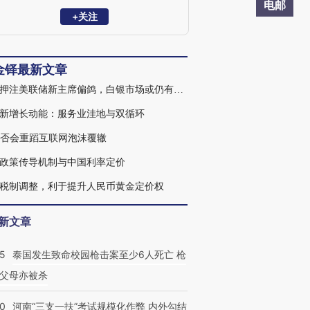
银行技术援助中国项目，教育部哲学社会
电邮
科学重大攻关项目。聚焦开放宏观、全球
+关注
资本市场及多资产配置。著有图书
Evolving China：Speed to Quality》。
金铎最新文章
市场押注美联储新主席偏鸽，白银市场或仍有韧性
新增长动能：服务业洼地与双循环
是否会重蹈互联网泡沫覆辙
政策传导机制与中国利率定价
税制调整，利于提升人民币黄金定价权
新文章
45
泰国发生致命校园枪击案至少6人死亡 枪
父母亦被杀
40
河南“三支一扶”考试规模化作弊 内外勾结