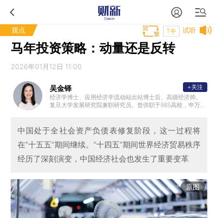
观点
试听
T中
马年投资策略：动量还是反转
2026年01月12日 11:00
+关注
吴金铎
经济学博士、应用经济学流动站出站博士后、高级经济师。
复旦大学发展研究院兼职研究员。曾供职于985高校，申万宏
源证券研究所等。曾作为主研人参与亚洲开发银行技术援助
中国项目，教育部哲学社会科学重大攻关项目。聚焦开放宏
观、全球资本市场及多资产配置。著有图书《Evolving Chin
中国处于全社会资产负债表修复阶段，这一过程将
a：Speed to Quality》。
在“十五五”期间继续。“十四五”期间世界经济贸易秩序
经历了深刻演变，中国经济社会也发生了重要变革
原图