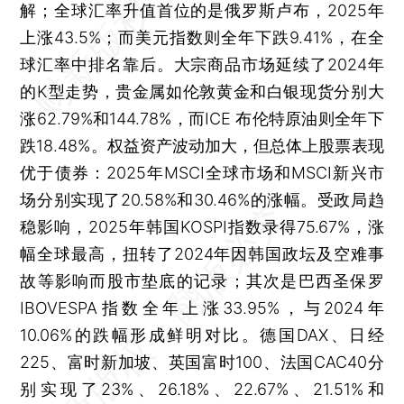
解；全球汇率升值首位的是俄罗斯卢布，2025年
上涨43.5%；而美元指数则全年下跌9.41%，在全
球汇率中排名靠后。大宗商品市场延续了2024年
的K型走势，贵金属如伦敦黄金和白银现货分别大
涨62.79%和144.78%，而ICE 布伦特原油则全年下
跌18.48%。权益资产波动加大，但总体上股票表现
优于债券：2025年MSCI全球市场和MSCI新兴市
场分别实现了20.58%和30.46%的涨幅。受政局趋
稳影响，2025年韩国KOSPI指数录得75.67%，涨
幅全球最高，扭转了2024年因韩国政坛及空难事
故等影响而股市垫底的记录；其次是巴西圣保罗
IBOVESPA指数全年上涨33.95%，与2024年
10.06%的跌幅形成鲜明对比。德国DAX、日经
225、富时新加坡、英国富时100、法国CAC40分
别实现了23%、26.18%、22.67%、21.51%和