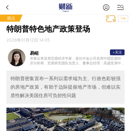
观点
T中
特朗普特色地产政策登场
2026年01月12日 14:05
+关注
易峘
华泰证券首席宏观经济学家，曾任中金公司首席中国宏观经
济分析师、宏观研究团队负责人、董事总经理；高盛亚洲中
国与亚洲经济学家。另外，曾供职美联储波士顿分行，并曾
在基金管理行业有多年实操经验。
特朗普密集宣布一系列以需求端为主、行政色彩较强
的房地产政策，有助于边际提振地产市场，但难以实
质性解决美国住房可负担性问题
原图