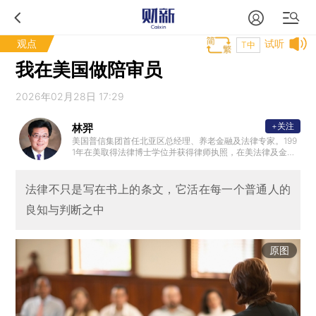
观点
试听
T中
我在美国做陪审员
2026年02月28日 17:29
+关注
林羿
美国普信集团首任北亚区总经理、养老金融及法律专家。199
1年在美取得法律博士学位并获得律师执照，在美法律及金融
界从事投资、资管和养老金等方面工作，先后在美林证券、
普信集团、林肯保险集团、摩根路易斯(Morgan Lewis LLP)
国际律师事务所等国际知名企业担任高管和资深律师职位。
法律不只是写在书上的条文，它活在每一个普通人的
良知与判断之中
原图