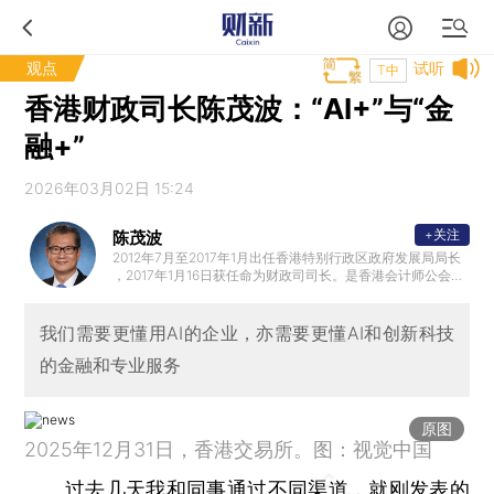
观点
试听
T中
香港财政司长陈茂波：“AI+”与“金
融+”
2026年03月02日 15:24
+关注
陈茂波
2012年7月至2017年1月出任香港特别行政区政府发展局局长
，2017年1月16日获任命为财政司司长。是香港会计师公会前
任会长和英国特许公认会计师公会香港分会前任主席。加入
政府前，曾担任多项公职，包括立法会议员、法律援助服务
局主席、西九文化区管理局董事局成员、策略发展委员会非
我们需要更懂用AI的企业，亦需要更懂AI和创新科技
官方委员和香港中文大学校董会成员。
的金融和专业服务
原图
2025年12月31日，香港交易所。图：视觉中国
过去几天我和同事通过不同渠道，就刚发表的