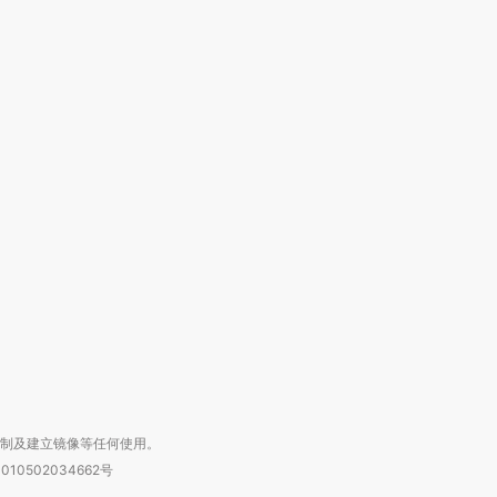
跨国走私7万
视线｜被称为“蟑螂”的印
视线｜“入侵”还是“人道危
检体内含3种
度Z世代 用街头抗争将教
机”？难民潮撕裂西班牙
秘鲁纳斯
育部长拱下台
飞地休达
13人遇难
进第四届链博
【商旅对话】华住集团
技“链”接产
【特别呈现】寻找100种
CFO：不靠规模取胜，华
【特别呈
有意思的生活方式·第三对
住三大增长引擎是什么？
有意思的
复制及建立镜像等任何使用。
010502034662号