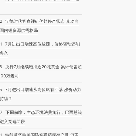
2
宁德时代宜春锂矿仍处停产状态 其动向
国内锂资源供需格局
1
7月进出口增速高位放缓，价格驱动还能
多久
8
央行7月继续增持近20吨黄金 累计储备超
600万盎司
5
7月进出口增速从高位略有回落 涨价动力
持续？
07
下周前瞻：生态环境法典施行；巴西总统
进入竞选阶段
1
特朗普坚称美国防空弹药库存充足 但不