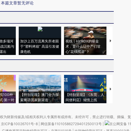
本篇文章暂无评论
致多瑙河
加沙上百万流离失所者困
视线｜HYROX的吸金
马航飞行员
二战沉船与
于“塑料烤箱” 高温引发健
术：是什么让中产们甘
粒摇头丸 尿
露出
康危机
心“花钱找虐”？
毒品
【推广】走
找100种
【特别呈现】澳门全力探
【特别呈现】《东莞，人
会，让数智科
式·第一对
索葡语国家新渠道
间便利店》倾情上线
业
权为财新传媒及/或相关权利人专属所有或持有。未经许可，禁止进行转载、摘编、
京ICP备10026701号-8
|
网信算备110105862729401250013号
|
京公网安备 11
广播电视节目制作经营许可证：京第01015号
|
出版物经营许可证：第直100013号