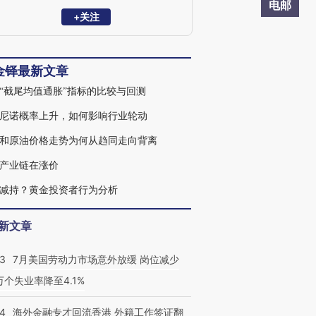
银行技术援助中国项目，教育部哲学社会
电邮
科学重大攻关项目。聚焦开放宏观、全球
+关注
资本市场及多资产配置。著有图书
Evolving China：Speed to Quality》。
金铎最新文章
“截尾均值通胀”指标的比较与回测
尼诺概率上升，如何影响行业轮动
和原油价格走势为何从趋同走向背离
产业链在涨价
减持？黄金投资者行为分析
新文章
43
7月美国劳动力市场意外放缓 岗位减少
3万个失业率降至4.1%
14
海外金融专才回流香港 外籍工作签证翻