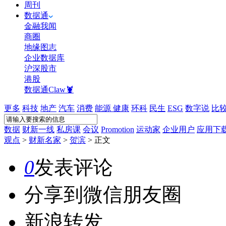
周刊
数据通
金融我闻
商圈
地缘图志
企业数据库
沪深股市
港股
数据通Claw🦞
更多
科技
地产
汽车
消费
能源
健康
环科
民生
ESG
数字说
比
数据
财新一线
私房课
会议
Promotion
运动家
企业用户
应用下
观点
>
财新名家
>
贺滨
>
正文
0
发表评论
分享到微信朋友圈
新浪转发