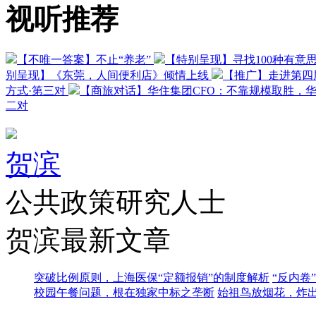
视听推荐
【不唯一答案】不止“养老”
【特别呈现】寻找100种有意
别呈现】《东莞，人间便利店》倾情上线
【推广】走进第四
方式·第三对
【商旅对话】华住集团CFO：不靠规模取胜，
二对
贺滨
公共政策研究人士
贺滨最新文章
突破比例原则，上海医保“定额报销”的制度解析
“反内卷
校园午餐问题，根在独家中标之垄断
始祖鸟放烟花，炸出