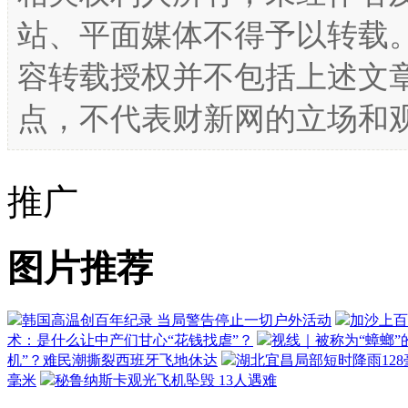
站、平面媒体不得予以转载
容转载授权并不包括上述文
点，不代表财新网的立场和
推广
图片推荐
韩国高温创百年纪录 当局警告停止一切户外活动
加沙上百
术：是什么让中产们甘心“花钱找虐”？
视线｜被称为“蟑螂”
机”？难民潮撕裂西班牙飞地休达
湖北宜昌局部短时降雨128毫
毫米
秘鲁纳斯卡观光飞机坠毁 13人遇难