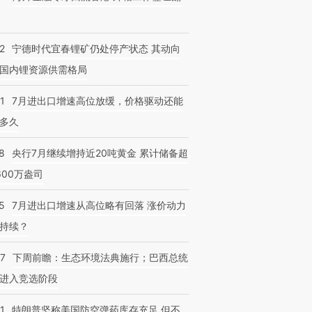
2
宁德时代宜春锂矿仍处停产状态 其动向
国内锂资源供需格局
1
7月进出口增速高位放缓，价格驱动还能
多久
8
央行7月继续增持近20吨黄金 累计储备超
600万盎司
5
7月进出口增速从高位略有回落 涨价动力
持续？
07
下周前瞻：生态环境法典施行；巴西总统
进入竞选阶段
1
特朗普坚称美国防空弹药库存充足 但不