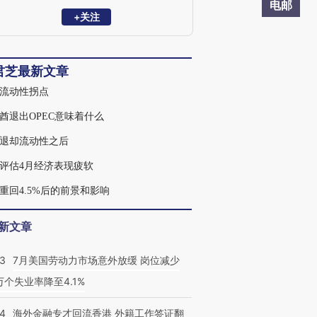
电邮
+关注
君芝最新文章
流动性拐点
酋退出OPEC意味着什么
退却流动性之后
评估4月经济表现疲软
重回4.5%后的前景和影响
新文章
43
7月美国劳动力市场意外放缓 岗位减少
3万个失业率降至4.1%
14
海外金融专才回流香港 外籍工作签证翻