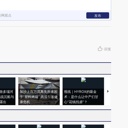
新网观点
发布
·
回复
致多瑙河
加沙上百万流离失所者困
视线｜HYROX的吸金
马航飞行员
二战沉船与
于“塑料烤箱” 高温引发健
术：是什么让中产们甘
粒摇头丸 尿
露出
康危机
心“花钱找虐”？
毒品