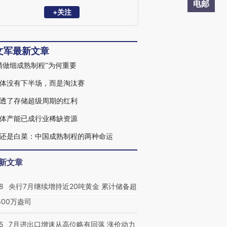
究，参与过多项政府半导体规划等重大项
电邮
目。山东大学数学学士和上海大学微电子
+关注
学硕士学位，曾就读中科院科技政策与管
理科学研究所和中科院微电子所管理学博
士，主要研究科技政策制订与产业规划。
文军最新文章
精做细成熟制程”为何重要
体没有下半场，而是淘汰赛
透了存储超级周期的红利
体产能已成行业稀缺资源
还是白菜：中国成熟制程的两种命运
新文章
8
央行7月继续增持近20吨黄金 累计储备超
600万盎司
5
7月进出口增速从高位略有回落 涨价动力