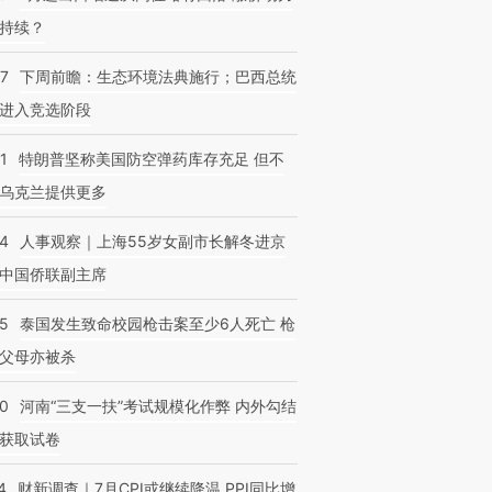
持续？
07
下周前瞻：生态环境法典施行；巴西总统
进入竞选阶段
1
特朗普坚称美国防空弹药库存充足 但不
乌克兰提供更多
24
人事观察｜上海55岁女副市长解冬进京
中国侨联副主席
45
泰国发生致命校园枪击案至少6人死亡 枪
父母亦被杀
40
河南“三支一扶”考试规模化作弊 内外勾结
获取试卷
4
财新调查｜7月CPI或继续降温 PPI同比增