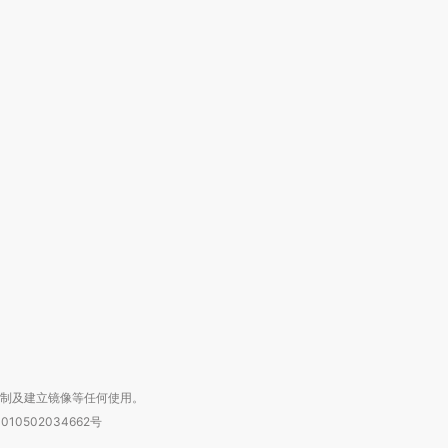
跨国走私7万
视线｜被称为“蟑螂”的印
视线｜“入侵”还是“人道危
检体内含3种
度Z世代 用街头抗争将教
机”？难民潮撕裂西班牙
秘鲁纳斯
育部长拱下台
飞地休达
13人遇难
进第四届链博
【商旅对话】华住集团
技“链”接产
【特别呈现】寻找100种
CFO：不靠规模取胜，华
【特别呈
有意思的生活方式·第三对
住三大增长引擎是什么？
有意思的
复制及建立镜像等任何使用。
010502034662号