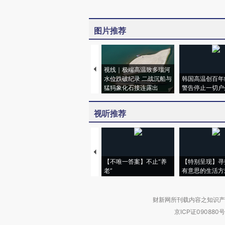
图片推荐
视线｜极端高温致多瑙河
水位跌破纪录 二战沉船与
韩国高温创百年
猛犸象化石接连露出
警告停止一切户
视听推荐
【不唯一答案】不止“养
【特别呈现】寻
老”
有意思的生活方
财新网所刊载内容之知识产
京ICP证090880号