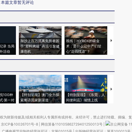
本篇文章暂无评论
加沙上百万流离失所者困
视线｜HYROX的吸金
马航飞行员
纪录 当局
于“塑料烤箱” 高温引发健
术：是什么让中产们甘
粒摇头丸 尿
外活动
康危机
心“花钱找虐”？
毒品
【推广】走
找100种
【特别呈现】澳门全力探
【特别呈现】《东莞，人
会，让数智科
式·第一对
索葡语国家新渠道
间便利店》倾情上线
业
权为财新传媒及/或相关权利人专属所有或持有。未经许可，禁止进行转载、摘编、
京ICP备10026701号-8
|
网信算备110105862729401250013号
|
京公网安备 11
广播电视节目制作经营许可证：京第01015号
|
出版物经营许可证：第直100013号