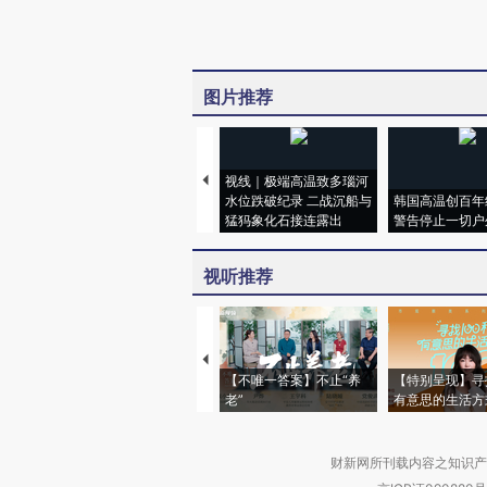
图片推荐
视线｜极端高温致多瑙河
水位跌破纪录 二战沉船与
韩国高温创百年
猛犸象化石接连露出
警告停止一切户
视听推荐
【不唯一答案】不止“养
【特别呈现】寻
老”
有意思的生活方
财新网所刊载内容之知识产