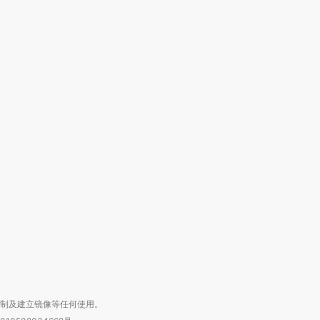
OX的吸金
马航飞行员跨国走私7万
视线｜被称为“蟑螂”的印
让中产们甘
粒摇头丸 尿检体内含3种
度Z世代 用街头抗争将教
秘鲁纳斯
”？
毒品
育部长拱下台
13人遇难
进第四届链博
【商旅对话】华住集团
技“链”接产
【特别呈现】寻找100种
CFO：不靠规模取胜，华
【特别呈
有意思的生活方式·第三对
住三大增长引擎是什么？
有意思的
复制及建立镜像等任何使用。