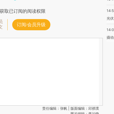
14:
获取已订阅的阅读权限
光伏
员
订阅/会员升级
文
14:
撬动
责任编辑：张帆 | 版面编辑：邱祺璞
图片编辑：李泊静