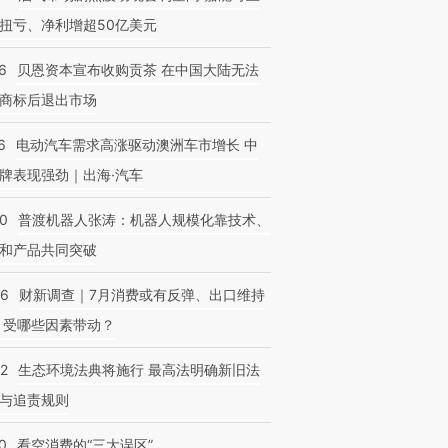
扭亏、净利增超50亿美元
6
贝恩资本宣布收购贡茶 在中国大陆无法
商标后退出市场
6
电动汽车需求高涨驱动澳洲车市增长 中
牌表现强劲｜出海·汽车
00
普渡机器人张涛：机器人规模化靠技术、
和产品共同突破
56
财新调查｜7月消费或有反弹、出口维持
 受哪些因素带动？
42
生态环境法典将施行 最高法明确新旧法
与追责规则
0
看空消费的“三大误区”