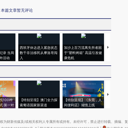
本篇文章暂无评论
西班牙休达进入紧急状态
加沙上百万流离失所者困
视线｜HYR
纪录 当局
数千非法移民从摩洛哥闯
于“塑料烤箱” 高温引发健
术：是什么
外活动
入
康危机
心“花钱找虐
【推广】走
找100种
【特别呈现】澳门全力探
【特别呈现】《东莞，人
会，让数智科
式·第一对
索葡语国家新渠道
间便利店》倾情上线
业
权为财新传媒及/或相关权利人专属所有或持有。未经许可，禁止进行转载、摘编、