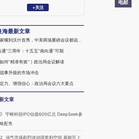
电邮
+关注
良海最新文章
从陆家嘴到沃什首秀，中美两场重磅会议都说了什么
换通”三周年：十五五“南向通”可期
如何“精准有效”｜政治局会议解读
战事升级的市场冲击
定力、增强信心：政治局会议六大要点
新文章
0
宇树科技IPO估值600亿元 DeepSeek参
略配售
22
油气市场剧烈波动现套利空间 嘉能可上