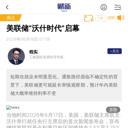
观点
试听
T中
美联储“沃什时代”启幕
2026年06月18日 07:59
+关注
程实
工银国际首席经济学家。
短期在就业未明显恶化、通胀路径面临不确定性的背
景下，美联储更可能延长审慎观察期，预计年内美联
储大概率维持利率不变
原图
当地时间2026年6月17日，美国，美联储主席凯文·
沃什举行就任央行主席后的首次新闻发布会，宣布
继续将联邦基金利率目标区间维持在3.5%至3.75%