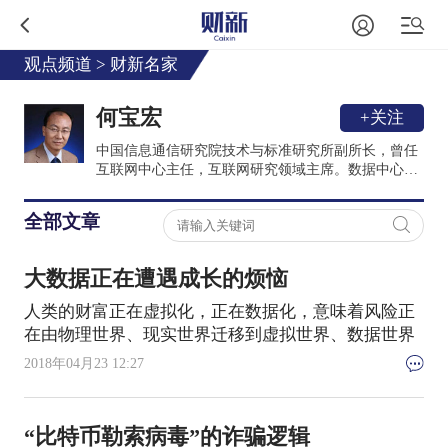
观点频道
>
财新名家
何宝宏
+关注
中国信息通信研究院技术与标准研究所副所长，曾任
互联网中心主任，互联网研究领域主席。数据中心联
盟常务副理事长，云计算开源产业联盟常务副理事
长，中国通信标准化协会IP与多媒体工作委员会副主
全部文章
席等。从事互联网相关的技术、标准、产业和政策等
研究超过20年，目前主要关注互联网技术历史、互联
网技术哲学等研究。1999年毕业于中国科学院，获计
大数据正在遭遇成长的烦恼
算机应用技术博士学位。著有《互联网的基因》一书
(2016年9月)，全面阐述了作者对互联网技术发展的规
人类的财富正在虚拟化，正在数据化，意味着风险正
律、特点和趋势的看法。
在由物理世界、现实世界迁移到虚拟世界、数据世界
2018年04月23 12:27
“比特币勒索病毒”的诈骗逻辑