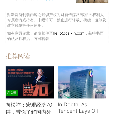
财新网所刊载内容之知识产权为财新传媒及/或相关权利人
专属所有或持有。未经许可，禁止进行转载、摘编、复制及
建立镜像等任何使用。
如有意愿转载，请发邮件至
hello@caixin.com
，获得书面
确认及授权后，方可转载。
推荐阅读
私房课
In Depth: As
向松祚：宏观经济70
Tencent Lays Off
讲，带你了解国内外