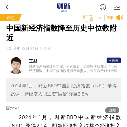
观点
试听
T中
中国新经济指数降至历史中位数附
近
2024年02月04日 16:24
+关注
王喆
财新智库高级经济学家、研究主管，负责智库研究工作，新
经济指数、中国气候指数等项目负责人。曾任教于对外经济
贸易大学，教学和研究方向包括数理经济学、发展经济学、
制度经济学，是动态随机一般均衡（DSGE）模型理论和实证
专家。清华大学经济学学士，美国亚利桑那州立大学经济学
2024年1月，财新BBD中国新经济指数（NEI）录得
博士。
29.4，新经济入职工资“溢价”降至2.8%
原图
2024年1月，财新BBD中国新经济指数
（NEI）录得29.4，即新经济投入占整个经济投入