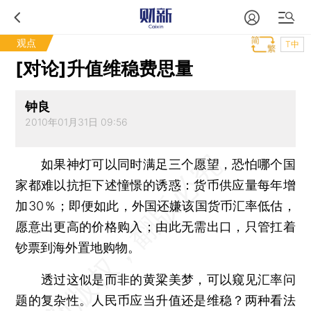
观点
T中
[对论]升值维稳费思量
钟良
2010年01月31日 09:56
如果神灯可以同时满足三个愿望，恐怕哪个国
家都难以抗拒下述憧憬的诱惑：货币供应量每年增
加30％；即便如此，外国还嫌该国货币汇率低估，
愿意出更高的价格购入；由此无需出口，只管扛着
钞票到海外置地购物。
透过这似是而非的黄粱美梦，可以窥见汇率问
题的复杂性。人民币应当升值还是维稳？两种看法