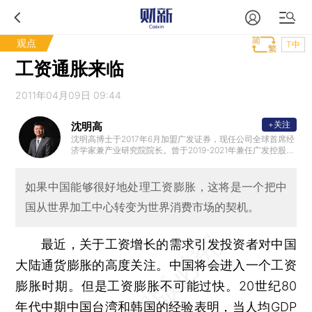
观点
T中
工资通胀来临
2011年04月09日 09:44
+关注
沈明高
沈明高博士于2017年6月加盟广发证券，现任公司全球首席经
济学家兼产业研究院院长。曾于2019-2021年兼任广发控股（
香港）有限公司总经理；2015-2017年任财新智库首席经济学
家、莫尼塔研究董事长；2009-2015年任花旗环球金融亚洲有
限公司董事总经理、中国研究主管和大中华区首席经济学家
如果中国能够很好地处理工资膨胀，这将是一个把中
；2008-2009年任《财经》杂志首席经济学家；2005-2008
国从世界加工中心转变为世界消费市场的契机。
年任花旗银行（中国）有限公司首席经济学家，经济与市场
研究部总监。2002-2005年，在北京大学中国经济研究中心
从事教学和研究工作，任副教授。1988-1994年，曾先后在国
务院农村发展研究中心和国务院发展研究中心从事政策研究
最近，关于工资增长的需求引发投资者对中国
工作。沈博士于2001年毕业于美国斯坦福大学经济系，获博
士学位。
大陆通货膨胀的高度关注。中国将会进入一个工资
膨胀时期。但是工资膨胀不可能过快。20世纪80
年代中期中国台湾和韩国的经验表明，当人均
GDP