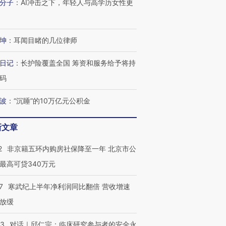
分子
：
AI冲击之下，年轻人与高学历女性更
坤
：
耳闻目睹的几位律师
日记
：
长护险覆盖全国 筹资和服务给予将持
码
波
：
“沉睡”的10万亿元公积金
新文章
2
非京籍五环内购房社保降至一年 北京市公
最高可贷340万元
7
寒武纪上半年净利润同比翻倍 营收增速
放缓
53
对话｜邱仁宗：临床研究参与者的安全永