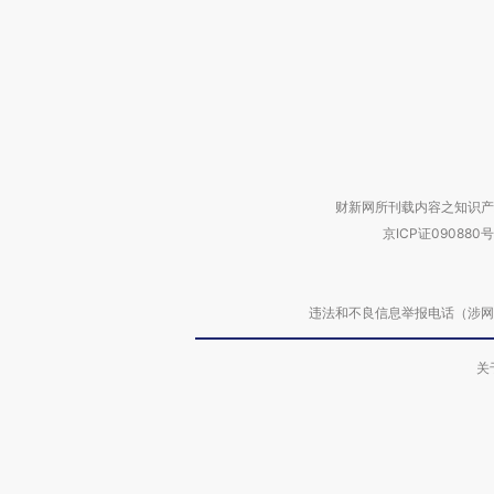
财新网所刊载内容之知识产
京ICP证090880号
违法和不良信息举报电话（涉网络暴力有
关