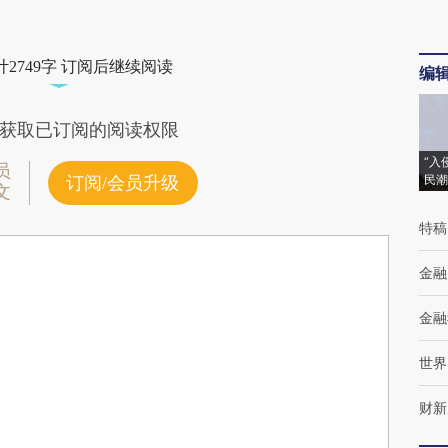
2749字 订阅后继续阅读
编
获取已订阅的阅读权限
“入
员
民潮
订阅/会员升级
文
特稿
金融
金融
世界
财新