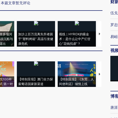
财
本篇文章暂无评论
伍戈
罗志
致多瑙河
加沙上百万流离失所者困
视线｜HYROX的吸金
马航飞行员
易峘
二战沉船与
于“塑料烤箱” 高温引发健
术：是什么让中产们甘
粒摇头丸 尿
露出
康危机
心“花钱找虐”？
毒品
视
【推广】走
找100种
【特别呈现】澳门全力探
【特别呈现】《东莞，人
会，让数智科
式·第一对
索葡语国家新渠道
间便利店》倾情上线
业
博
唐涯