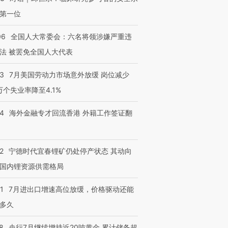
第一位
06
全国人大常委会：六名将领涉嫌严重违
法 被罢免全国人大代表
43
7月美国劳动力市场意外放缓 岗位减少
3万个失业率降至4.1%
14
海外金融专才回流香港 外籍工作签证翻
2
宁德时代宜春锂矿仍处停产状态 其动向
国内锂资源供需格局
1
7月进出口增速高位放缓，价格驱动还能
多久
8
央行7月继续增持近20吨黄金 累计储备超