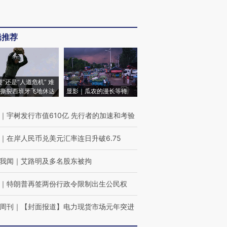
辑推荐
侵”还是“人道危机” 难
撕裂西班牙飞地休达
显影｜瓜农的漫长等待
｜
宇树发行市值610亿 先行者的加速和考验
｜
在岸人民币兑美元汇率连日升破6.75
我闻
｜
艾路明及多名股东被拘
｜
特朗普再签两份行政令限制出生公民权
周刊
｜
【封面报道】电力现货市场元年突进