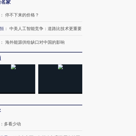
新名家
：
停不下来的价格？
恒
：
中美人工智能竞争：道路比技术更重要
跨国走私7万
视线｜被称为“蟑螂”的印
视线｜“入侵”还是“人道危
：
海外能源供给缺口对中国的影响
检体内含3种
度Z世代 用街头抗争将教
机”？难民潮撕裂西班牙
秘鲁纳斯
育部长拱下台
飞地休达
13人遇难
频
进第四届链博
【商旅对话】华住集团
技“链”接产
【特别呈现】寻找100种
CFO：不靠规模取胜，华
【特别呈
有意思的生活方式·第三对
住三大增长引擎是什么？
有意思的
客
：
多看少动