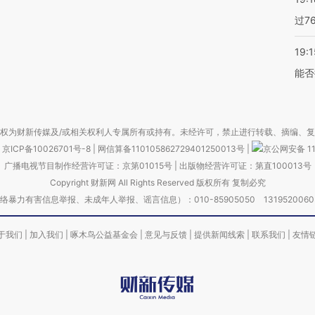
过7
19:1
能否
权为财新传媒及/或相关权利人专属所有或持有。未经许可，禁止进行转载、摘编、
京ICP备10026701号-8
|
网信算备110105862729401250013号
|
京公网安备 11
广播电视节目制作经营许可证：京第01015号
|
出版物经营许可证：第直100013号
Copyright 财新网 All Rights Reserved 版权所有 复制必究
害信息举报、未成年人举报、谣言信息）：010-85905050 13195200605 举报邮
于我们
|
加入我们
|
啄木鸟公益基金会
|
意见与反馈
|
提供新闻线索
|
联系我们
|
友情