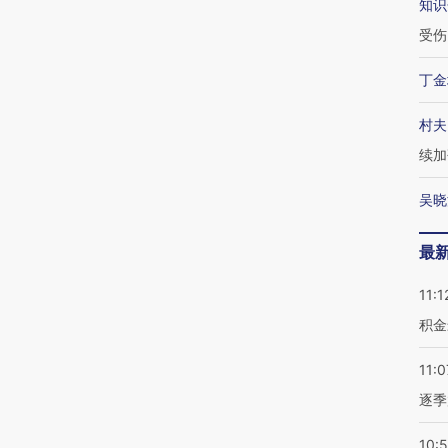
知识
受伤
丁金
村夫
续加
吴晓
最
11:1
积金
11:0
逐季
10: