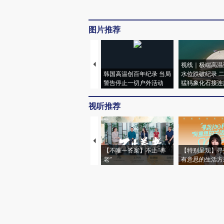
图片推荐
视线｜极端高温
韩国高温创百年纪录 当局
水位跌破纪录 
警告停止一切户外活动
猛犸象化石接连
视听推荐
【不唯一答案】不止“养
【特别呈现】寻
老”
有意思的生活方