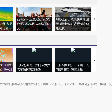
西班牙休达进入紧急状态
加沙上百万流离失所者困
视线｜HYR
纪录 当局
数千非法移民从摩洛哥闯
于“塑料烤箱” 高温引发健
术：是什么
外活动
入
康危机
心“花钱找虐
【推广】走
找100种
【特别呈现】澳门全力探
【特别呈现】《东莞，人
会，让数智科
式·第一对
索葡语国家新渠道
间便利店》倾情上线
业
权为财新传媒及/或相关权利人专属所有或持有。未经许可，禁止进行转载、摘编、
京ICP备10026701号-8
|
网信算备110105862729401250013号
|
京公网安备 11
广播电视节目制作经营许可证：京第01015号
|
出版物经营许可证：第直100013号
Copyright 财新网 All Rights Reserved 版权所有 复制必究
害信息举报、未成年人举报、谣言信息）：010-85905050 13195200605 举报邮