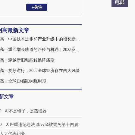
智库首席经济学家、莫尼塔研究董事长；
电邮
2009-2015年任花旗环球金融亚洲有限公司
+关注
董事总经理、中国研究主管和大中华区首
席经济学家；2008-2009年任《财经》杂志
首席经济学家；2005-2008年任花旗银行
明高最新文章
（中国）有限公司首席经济学家，经济与
市场研究部总监。2002-2005年，在北京大
沈明高：中国技术进步和产业升级中的增长新动能
学中国经济研究中心从事教学和研究工
作，任副教授。1988-1994年，曾先后在国
沈明高：重回增长轨道的路径与机遇｜2023及后疫情时期宏观展望
务院农村发展研究中心和国务院发展研究
高：穿越新旧动能转换阵痛期
中心从事政策研究工作。沈博士于2001年
毕业于美国斯坦福大学经济系，获博士学
高：复苏逆行，2022全球经济存在四大风险
位。
高：全球EM滞DM胀时期
新文章
1
AI不是镜子，是蒸馏器
07
因严重违纪违法 李云泽被罢免第十四届
人大代表职务