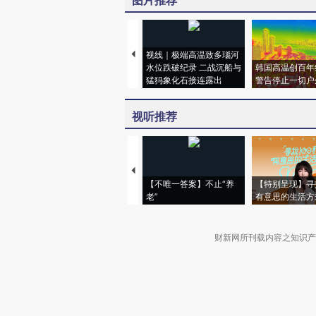
图片推荐
视线｜极端高温致多瑙河
水位跌破纪录 二战沉船与
韩国高温创百年
猛犸象化石接连露出
警告停止一切户
视听推荐
【不唯一答案】不止“养
【特别呈现】寻
老”
有意思的生活方
财新网所刊载内容之知识产
京ICP证090880号
违法和不良信息举报电话（涉网络暴力有