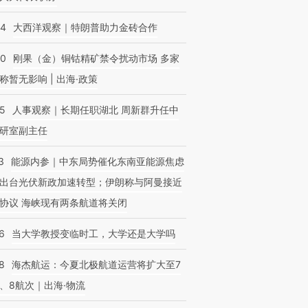
44
大西洋观察｜特朗普助力金砖合作
40
刚果（金）铜钴精矿禁令扰动市场 多家
称暂无影响 | 出海·政策
25
人事观察｜长期任职湖北 周新群升任中
研室副主任
3
能源内参｜中东局势催化东南亚能源焦虑
出台光伏新政加速转型；伊朗称与阿曼接近
协议 海峡现有两条航道将关闭
6
当大学教授变临时工，大学还是大学吗
8
海杰航运：今夏北极航道运营将扩大至7
、8航次｜出海·物流