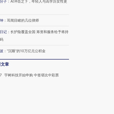
分子
：
AI冲击之下，年轻人与高学历女性更
坤
：
耳闻目睹的几位律师
日记
：
长护险覆盖全国 筹资和服务给予将持
码
波
：
“沉睡”的10万亿元公积金
新文章
7
宇树科技开始申购 中签堪比中彩票
2
伊朗单方面公布海峡通行草案 拟禁美以
对实体的船只过航
6
足浴店卖淫案牵出多名警员 有人当股东
打招呼