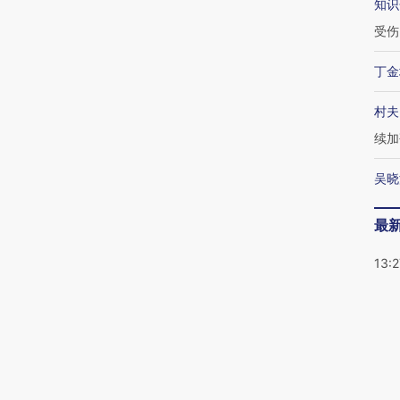
知识
受伤
丁金
村夫
续加
吴晓
最
13:2
12:3
与敌
12:1
有人