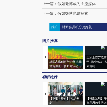
上一篇：假如微博成为主流媒体
下一篇：假如微博也是搜索
推广
财新会员积分兑好礼
图片推荐
加沙上百万流离
韩国高温创百年纪录 当局
于“塑料烤箱” 
警告停止一切户外活动
康危机
视听推荐
【不唯一答案】不止“养
【特别呈现】寻
老”
有意思的生活方