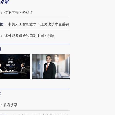
新名家
：
停不下来的价格？
恒
：
中美人工智能竞争：道路比技术更重要
：
海外能源供给缺口对中国的影响
频
“蟑螂”的印
湖北宜昌局部短时降雨
视线｜火箭残骸撞月球的
一周天下
街头抗争将教
128毫米 紧急转移近
背后：太空垃圾与
枪杀8人
台
4000人
SpaceX的万亿帝国
民涌入西
客
进第四届链博
【商旅对话】华住集团
：
多看少动
技“链”接产
【特别呈现】寻找100种
CFO：不靠规模取胜，华
【特别呈
有意思的生活方式·第三对
住三大增长引擎是什么？
有意思的