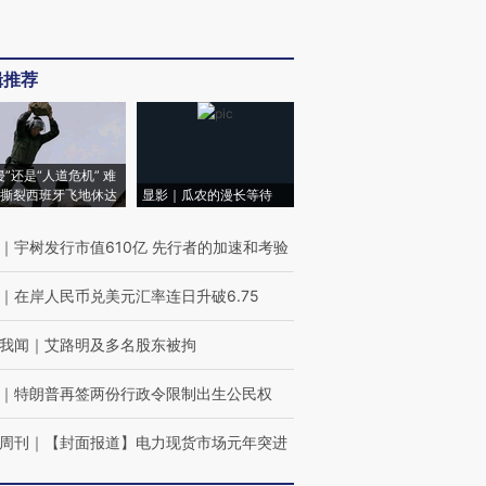
辑推荐
侵”还是“人道危机” 难
撕裂西班牙飞地休达
显影｜瓜农的漫长等待
｜
宇树发行市值610亿 先行者的加速和考验
｜
在岸人民币兑美元汇率连日升破6.75
我闻
｜
艾路明及多名股东被拘
｜
特朗普再签两份行政令限制出生公民权
周刊
｜
【封面报道】电力现货市场元年突进