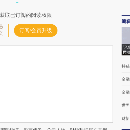
获取已订阅的阅读权限
编
员
订阅/会员升级
文
“入
民潮
特稿
金融
金融
世界
财新