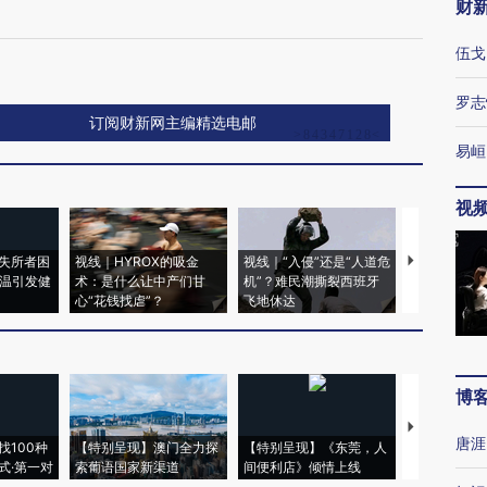
财
伍戈
罗志
订阅财新网主编精选电邮
易峘
视
失所者困
视线｜HYROX的吸金
视线｜“入侵”还是“人道危
视线｜被称为
高温引发健
术：是什么让中产们甘
机”？难民潮撕裂西班牙
度Z世代 用
心“花钱找虐”？
飞地休达
育部长拱下
博
【推广】走
唐涯
找100种
【特别呈现】澳门全力探
【特别呈现】《东莞，人
会，让数智科
式·第一对
索葡语国家新渠道
间便利店》倾情上线
业