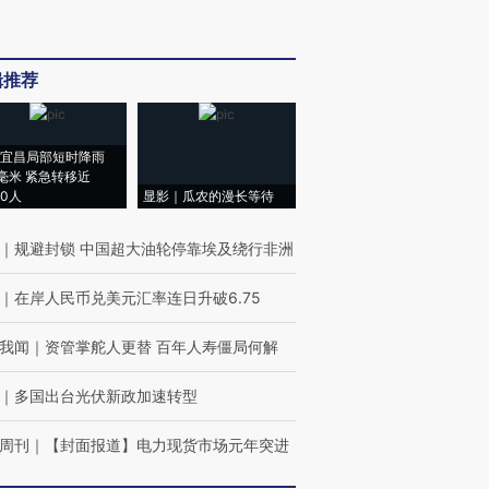
辑推荐
宜昌局部短时降雨
8毫米 紧急转移近
00人
显影｜瓜农的漫长等待
｜
规避封锁 中国超大油轮停靠埃及绕行非洲
｜
在岸人民币兑美元汇率连日升破6.75
我闻
｜
资管掌舵人更替 百年人寿僵局何解
｜
多国出台光伏新政加速转型
周刊
｜
【封面报道】电力现货市场元年突进