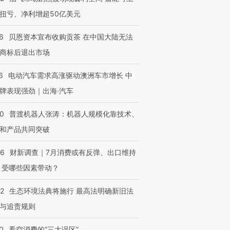
扭亏、净利增超50亿美元
6
贝恩资本宣布收购贡茶 在中国大陆无法
商标后退出市场
6
电动汽车需求高涨驱动澳洲车市增长 中
牌表现强劲｜出海·汽车
00
普渡机器人张涛：机器人规模化靠技术、
和产品共同突破
56
财新调查｜7月消费或有反弹、出口维持
 受哪些因素带动？
42
生态环境法典将施行 最高法明确新旧法
与追责规则
0
看空消费的“三大误区”