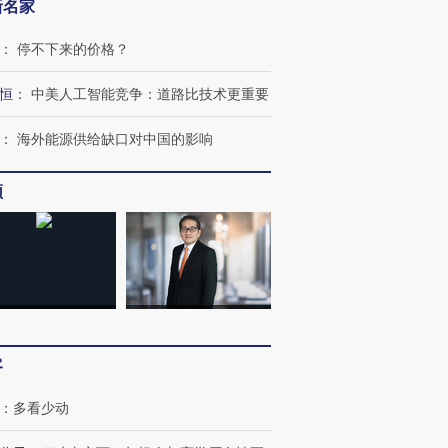
新名家
：
停不下来的价格？
OX的吸金
马航飞行员跨国走私7万
视线｜被称为“蟑螂”的印
恒
：
中美人工智能竞争：道路比技术更重要
让中产们甘
粒摇头丸 尿检体内含3种
度Z世代 用街头抗争将教
秘鲁纳斯
”？
毒品
育部长拱下台
13人遇难
：
海外能源供给缺口对中国的影响
频
进第四届链博
【商旅对话】华住集团
技“链”接产
【特别呈现】寻找100种
CFO：不靠规模取胜，华
【特别呈
有意思的生活方式·第三对
住三大增长引擎是什么？
有意思的
客
：
多看少动