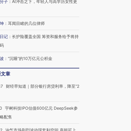
分子
：
AI冲击之下，年轻人与高学历女性更
坤
：
耳闻目睹的几位律师
日记
：
长护险覆盖全国 筹资和服务给予将持
码
波
：
“沉睡”的10万亿元公积金
新文章
37
财经早知道｜部分银行房贷利率，降至“2
0
宇树科技IPO估值600亿元 DeepSeek参
略配售
22
油气市场剧烈波动现套利空间 嘉能可上