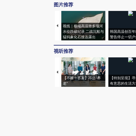
图片推荐
视线｜极端高温致多瑙河
水位跌破纪录 二战沉船与
韩国高温创百年
猛犸象化石接连露出
警告停止一切户
视听推荐
【不唯一答案】不止“养
【特别呈现】寻
老”
有意思的生活方