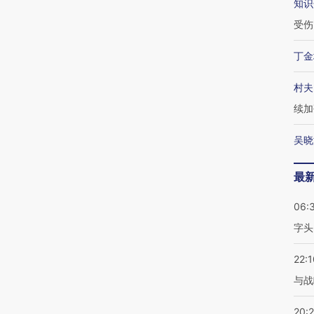
知识
受伤
丁金
村夫
续加
吴晓
最
06:
字头
22:1
与战
20: