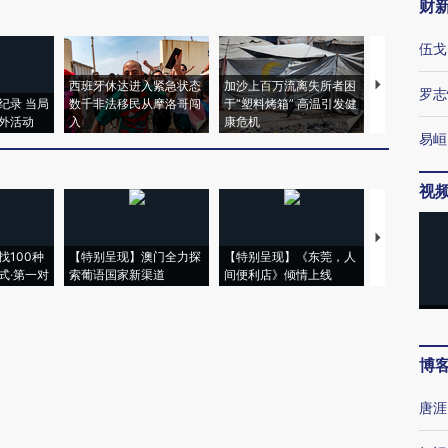
财
伍戈
西班牙休达进入紧急状态
加沙上百万流离失所者困
视线｜HYR
罗志
纪录 当局
数千非法移民从摩洛哥闯
于“塑料烤箱” 高温引发健
术：是什么
外活动
入
康危机
心“花钱找虐
易峘
视
【推广】走
找100种
【特别呈现】澳门全力探
【特别呈现】《东莞，人
会，让数智科
式·第一对
索葡语国家新渠道
间便利店》倾情上线
业
博
唐涯