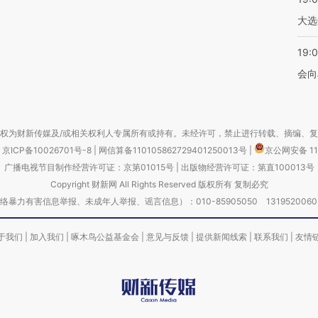
大选
19:0
会向
权为财新传媒及/或相关权利人专属所有或持有。未经许可，禁止进行转载、摘编、
京ICP备10026701号-8
|
网信算备110105862729401250013号
|
京公网安备 11
广播电视节目制作经营许可证：京第01015号
|
出版物经营许可证：第直100013号
Copyright 财新网 All Rights Reserved 版权所有 复制必究
害信息举报、未成年人举报、谣言信息）：010-85905050 13195200605 举报邮
于我们
|
加入我们
|
啄木鸟公益基金会
|
意见与反馈
|
提供新闻线索
|
联系我们
|
友情