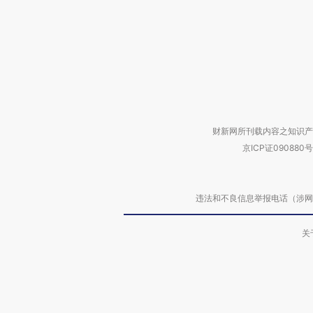
财新网所刊载内容之知识产
京ICP证090880号
违法和不良信息举报电话（涉网络暴力有
关