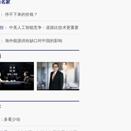
新名家
：
停不下来的价格？
恒
：
中美人工智能竞争：道路比技术更重要
：
海外能源供给缺口对中国的影响
频
跨国走私7万
视线｜被称为“蟑螂”的印
视线｜“入侵”还是“人道危
检体内含3种
度Z世代 用街头抗争将教
机”？难民潮撕裂西班牙
秘鲁纳斯
育部长拱下台
飞地休达
13人遇难
客
：
多看少动
进第四届链博
【商旅对话】华住集团