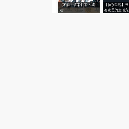
【不唯一答案】不止“养
【特别呈现】寻
老”
有意思的生活方