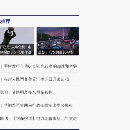
辑推荐
侵”还是“人道危机” 难
撕裂西班牙飞地休达
显影｜瓜农的漫长等待
｜
宇树发行市值610亿 先行者的加速和考验
｜
在岸人民币兑美元汇率连日升破6.75
我闻
｜
艾路明及多名股东被拘
｜
特朗普再签两份行政令限制出生公民权
周刊
｜
【封面报道】电力现货市场元年突进