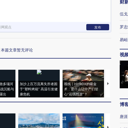
财
伍戈
罗志
新网观点
发布
易峘
本篇文章暂无评论
视
致多瑙河
加沙上百万流离失所者困
视线｜HYROX的吸金
马航飞行员
二战沉船与
于“塑料烤箱” 高温引发健
术：是什么让中产们甘
粒摇头丸 尿
露出
康危机
心“花钱找虐”？
毒品
博
唐涯
【推广】走