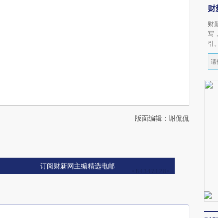
财
财
写
引
版面编辑：谢侃侃
订阅财新网主编精选电邮