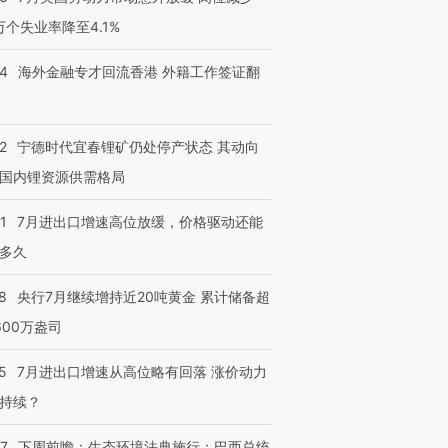
3万个失业率降至4.1%
14
海外金融专才回流香港 外籍工作签证翻
2
宁德时代宜春锂矿仍处停产状态 其动向
国内锂资源供需格局
1
7月进出口增速高位放缓，价格驱动还能
多久
8
央行7月继续增持近20吨黄金 累计储备超
600万盎司
5
7月进出口增速从高位略有回落 涨价动力
持续？
07
下周前瞻：生态环境法典施行；巴西总统