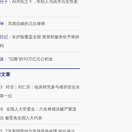
分子
：
AI冲击之下，年轻人与高学历女性更
技“链”接产
【特别呈现】寻找100种
CFO：不靠规模取胜，华
【特别呈
有意思的生活方式·第三对
住三大增长引擎是什么？
有意思的
坤
：
耳闻目睹的几位律师
日记
：
长护险覆盖全国 筹资和服务给予将持
码
波
：
“沉睡”的10万亿元公积金
新文章
53
对话｜邱仁宗：临床研究参与者的安全永
第一位
06
全国人大常委会：六名将领涉嫌严重违
法 被罢免全国人大代表
43
7月美国劳动力市场意外放缓 岗位减少