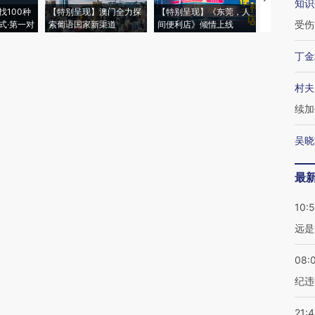
知识
找100种
【特别呈现】澳门全力探
【特别呈现】《东莞，人
会，让数智科
受伤
式·第一对
索葡语国家新渠道
间便利店》倾情上线
业
丁金
村夫
续加
吴晓
最
10:
远是
08:
纪违
21: