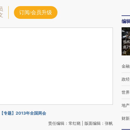
员
订阅/会员升级
文
编
视线
度Z
台
金融
政经
世界
地产
【专题】2013年全国两会
财新
责任编辑：常红晓 | 版面编辑：张帆