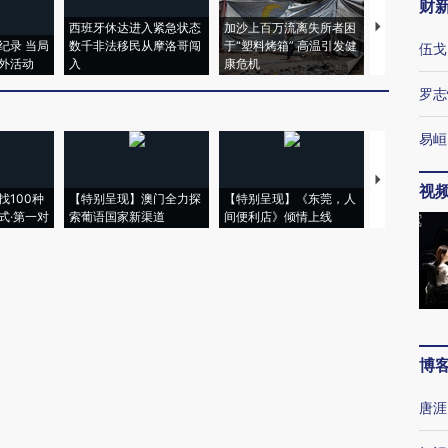
财
西班牙休达进入紧急状态
加沙上百万流离失所者困
马航飞行员
纪录 当局
数千非法移民从摩洛哥闯
于“塑料烤箱” 高温引发健
粒摇头丸 尿
伍戈
外活动
入
康危机
毒品
罗志
易峘
【推广】走
视
找100种
【特别呈现】澳门全力探
【特别呈现】《东莞，人
会，让数智科
式·第一对
索葡语国家新渠道
间便利店》倾情上线
业
博
唐涯