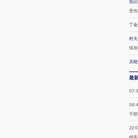
知识
受伤
丁金
村夫
续加
吴晓
最
07:
06:
干部
22:
销美