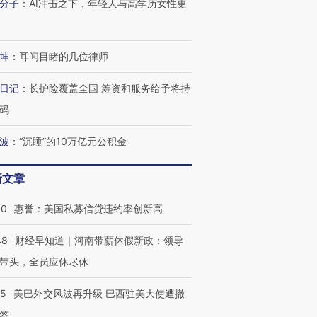
分子
：
AI冲击之下，年轻人与高学历女性更
坤
：
耳闻目睹的几位律师
日记
：
长护险覆盖全国 筹资和服务给予将持
码
波
：
“沉睡”的10万亿元公积金
新文章
30
惠誉：美国私募信贷违约率创新高
48
财经早知道｜河南带薪休假新政：领导
带头，全员应休尽休
05
美巴外交风波再升级 巴西驻美大使遭撤
签