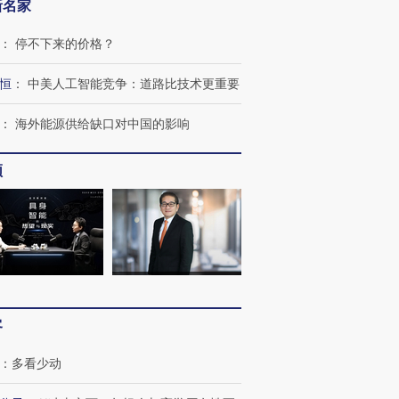
新名家
跨国走私7万
视线｜HY
检体内含3种
泽连斯基密集出访美英 索
秘鲁纳斯卡观光飞机坠毁
术：是什
：
停不下来的价格？
要防空导弹“救急”
13人遇难
心“花钱找
恒
：
中美人工智能竞争：道路比技术更重要
：
海外能源供给缺口对中国的影响
进第四届链博
【商旅对话】华住集团
频
技“链”接产
【特别呈现】寻找100种
CFO：不靠规模取胜，华
【特别呈
有意思的生活方式·第三对
住三大增长引擎是什么？
有意思的
客
：
多看少动