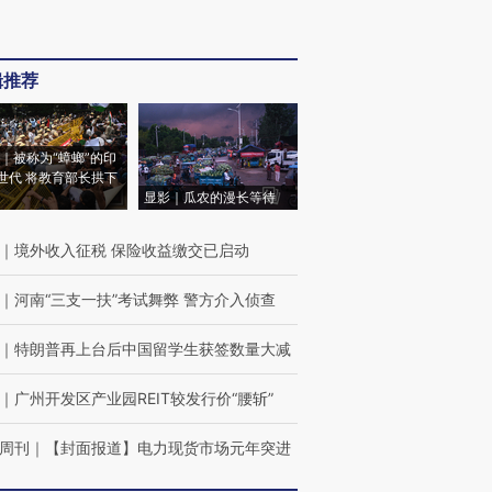
辑推荐
｜被称为“蟑螂”的印
世代 将教育部长拱下
显影｜瓜农的漫长等待
｜
境外收入征税 保险收益缴交已启动
｜
河南“三支一扶”考试舞弊 警方介入侦查
｜
特朗普再上台后中国留学生获签数量大减
｜
广州开发区产业园REIT较发行价“腰斩”
周刊
｜
【封面报道】电力现货市场元年突进