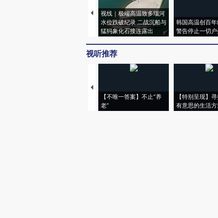
视线｜极端高温致多瑙河
水位跌破纪录 二战沉船与
韩国高温创百年
猛犸象化石接连露出
警告停止一切户
视听推荐
【不唯一答案】不止“养
【特别呈现】寻
老”
有意思的生活方