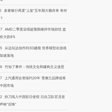
5
多家银行再度“上架”五年期大额存单 有何
？
37
AMD二季度业绩超预期难抑市场担忧 盘
价大跌8%
25
从边玩边创作到3D建模 世界模型在游戏
加速落地
09
竹知了事件：传统文化和建构主义迷思
47
上汽通用合资续约20年 雪佛兰品牌或将
中国市场
42
持刀闯入中国驻日使馆 日自卫队官员首
声称“后悔”