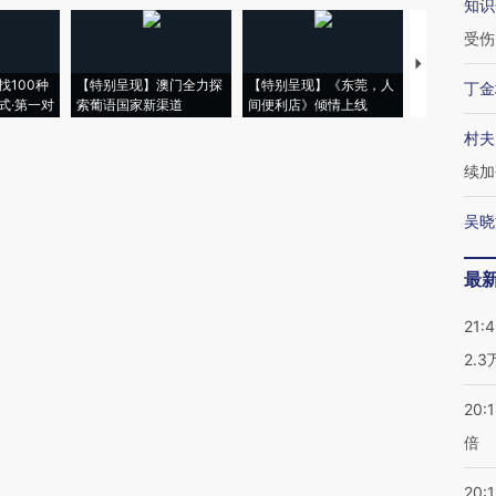
知识
受伤
【推广】走
找100种
【特别呈现】澳门全力探
【特别呈现】《东莞，人
会，让数智科
丁金
式·第一对
索葡语国家新渠道
间便利店》倾情上线
业
村夫
续加
吴晓
最
21:
2.
20:
倍
20:1