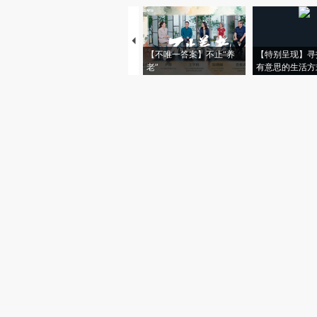
【不唯一答案】不止“养
【特别呈现】寻
老”
有意思的生活方