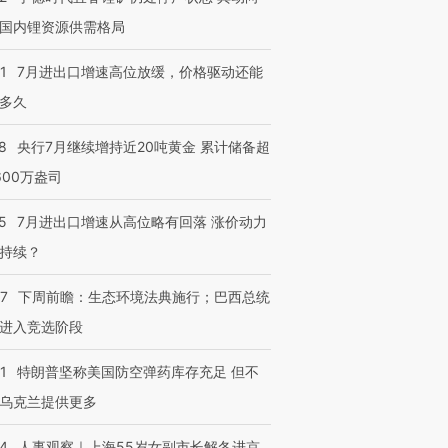
国内锂资源供需格局
1
7月进出口增速高位放缓，价格驱动还能
多久
8
央行7月继续增持近20吨黄金 累计储备超
600万盎司
5
7月进出口增速从高位略有回落 涨价动力
持续？
07
下周前瞻：生态环境法典施行；巴西总统
进入竞选阶段
1
特朗普坚称美国防空弹药库存充足 但不
乌克兰提供更多
24
人事观察｜上海55岁女副市长解冬进京