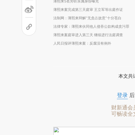
薄熙来5名旁听亲属身份曝光
薄熙来案完成第三天庭审 王立军等出庭作证
法制网：薄熙来辩解“无贪占故意”十分苍白
法律专家：薄熙来伙同他人侵吞公款构成贪污罪
薄熙来案庭审进入第三天 继续进行法庭调查
人民日报评薄熙来案：反腐没有例外
本文共计
登录
后
财新通会
可畅读全