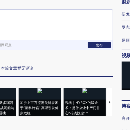
财
伍戈
罗志
易峘
新网观点
发布
视
本篇文章暂无评论
致多瑙河
加沙上百万流离失所者困
视线｜HYROX的吸金
马航飞行员
博
二战沉船与
于“塑料烤箱” 高温引发健
术：是什么让中产们甘
粒摇头丸 尿
露出
康危机
心“花钱找虐”？
毒品
唐涯