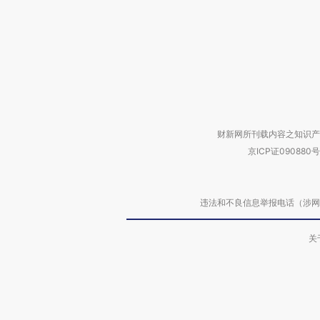
财新网所刊载内容之知识产
京ICP证090880号
违法和不良信息举报电话（涉网络暴力有
关