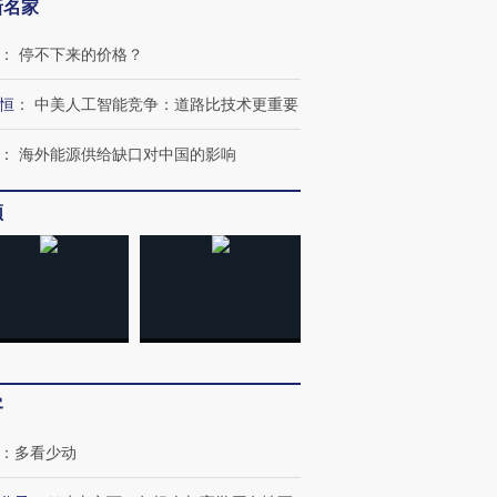
新名家
：
停不下来的价格？
恒
：
中美人工智能竞争：道路比技术更重要
：
海外能源供给缺口对中国的影响
频
跨国走私7万
视线｜被称为“蟑螂”的印
视线｜“入侵”还是“人道危
客
检体内含3种
度Z世代 用街头抗争将教
机”？难民潮撕裂西班牙
秘鲁纳斯
育部长拱下台
飞地休达
13人遇难
：
多看少动