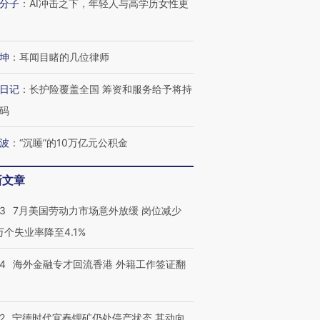
分子
：
AI冲击之下，年轻人与高学历女性更
进第四届链博
【商旅对话】华住集团
技“链”接产
【特别呈现】寻找100种
CFO：不靠规模取胜，华
【特别呈
坤
：
耳闻目睹的几位律师
有意思的生活方式·第三对
住三大增长引擎是什么？
有意思的
日记
：
长护险覆盖全国 筹资和服务给予将持
码
波
：
“沉睡”的10万亿元公积金
新文章
43
7月美国劳动力市场意外放缓 岗位减少
3万个失业率降至4.1%
14
海外金融专才回流香港 外籍工作签证翻
2
宁德时代宜春锂矿仍处停产状态 其动向