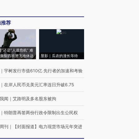
辑推荐
侵”还是“人道危机” 难
撕裂西班牙飞地休达
显影｜瓜农的漫长等待
｜
宇树发行市值610亿 先行者的加速和考验
｜
在岸人民币兑美元汇率连日升破6.75
我闻
｜
艾路明及多名股东被拘
｜
特朗普再签两份行政令限制出生公民权
周刊
｜
【封面报道】电力现货市场元年突进