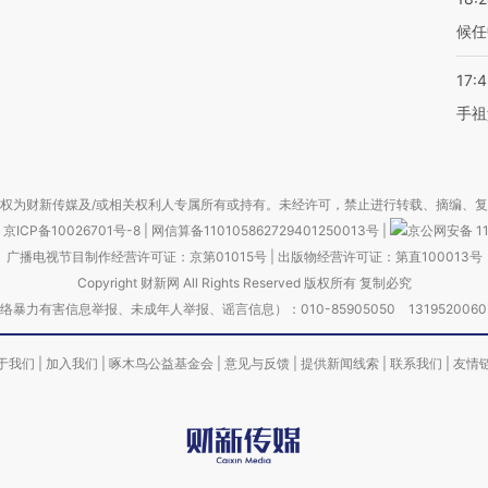
候任
17:
手祖
权为财新传媒及/或相关权利人专属所有或持有。未经许可，禁止进行转载、摘编、
京ICP备10026701号-8
|
网信算备110105862729401250013号
|
京公网安备 11
广播电视节目制作经营许可证：京第01015号
|
出版物经营许可证：第直100013号
Copyright 财新网 All Rights Reserved 版权所有 复制必究
害信息举报、未成年人举报、谣言信息）：010-85905050 13195200605 举报邮
于我们
|
加入我们
|
啄木鸟公益基金会
|
意见与反馈
|
提供新闻线索
|
联系我们
|
友情