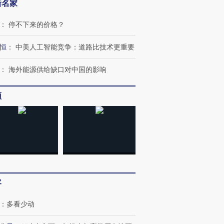
新名家
：
停不下来的价格？
恒
：
中美人工智能竞争：道路比技术更重要
：
海外能源供给缺口对中国的影响
频
客
跨国走私7万
视线｜被称为“蟑螂”的印
视线｜“入侵”还是“人道危
：
多看少动
检体内含3种
度Z世代 用街头抗争将教
机”？难民潮撕裂西班牙
秘鲁纳斯
育部长拱下台
飞地休达
13人遇难