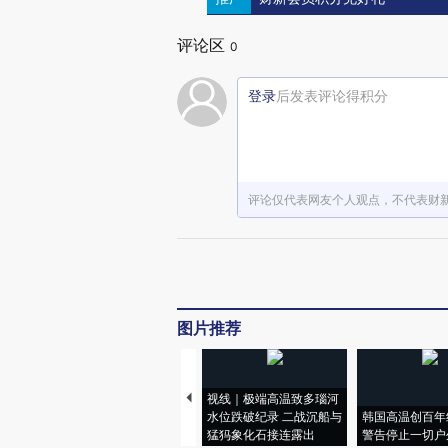
评论区
0
登录
后发表评论得积分
评论仅代表网友个人观点，不代表财
图片推荐
视线｜极端高温致多瑙河
水位跌破纪录 二战沉船与
韩国高温创百年
猛犸象化石接连露出
警告停止一切户