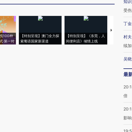
知识
受伤
丁金
【推广】走
找100种
【特别呈现】澳门全力探
【特别呈现】《东莞，人
会，让数智科
村夫
式·第一对
索葡语国家新渠道
间便利店》倾情上线
业
续加
吴晓
最
20:
倍
20:1
影响
19:5