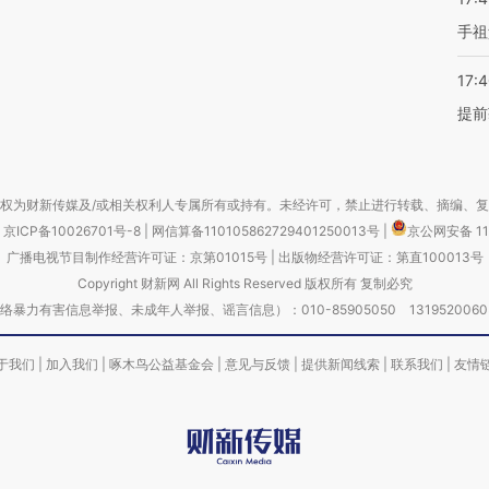
手祖
17:
提前
权为财新传媒及/或相关权利人专属所有或持有。未经许可，禁止进行转载、摘编、
京ICP备10026701号-8
|
网信算备110105862729401250013号
|
京公网安备 11
广播电视节目制作经营许可证：京第01015号
|
出版物经营许可证：第直100013号
Copyright 财新网 All Rights Reserved 版权所有 复制必究
害信息举报、未成年人举报、谣言信息）：010-85905050 13195200605 举报邮
于我们
|
加入我们
|
啄木鸟公益基金会
|
意见与反馈
|
提供新闻线索
|
联系我们
|
友情