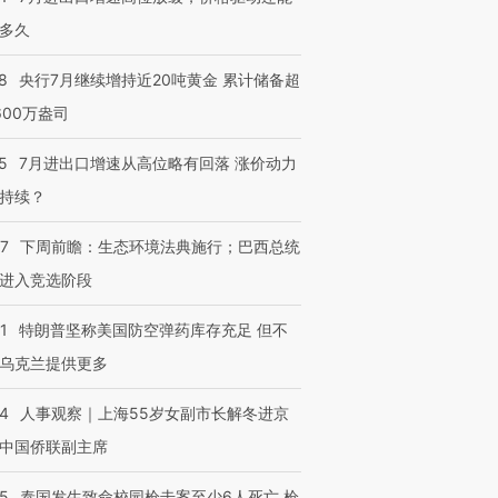
多久
8
央行7月继续增持近20吨黄金 累计储备超
600万盎司
5
7月进出口增速从高位略有回落 涨价动力
持续？
07
下周前瞻：生态环境法典施行；巴西总统
进入竞选阶段
1
特朗普坚称美国防空弹药库存充足 但不
乌克兰提供更多
24
人事观察｜上海55岁女副市长解冬进京
中国侨联副主席
45
泰国发生致命校园枪击案至少6人死亡 枪