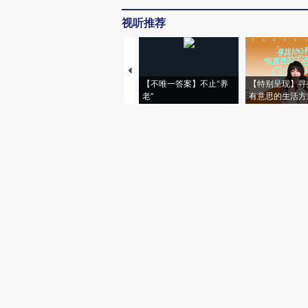
视听推荐
【不唯一答案】不止“养
【特别呈现】寻
老”
有意思的生活方