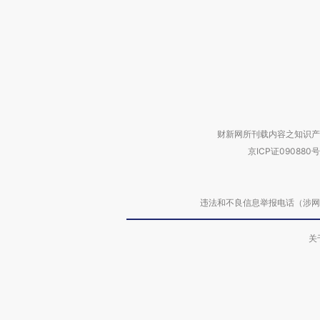
财新网所刊载内容之知识产
京ICP证090880号
违法和不良信息举报电话（涉网络暴力有
关