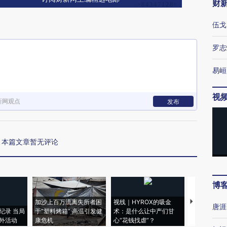
财
伍戈
罗志
易峘
视
新网观点
发布
本篇文章暂无评论
博
加沙上百万流离失所者困
视线｜HYROX的吸金
马航飞行员
唐涯
纪录 当局
于“塑料烤箱” 高温引发健
术：是什么让中产们甘
粒摇头丸 尿
外活动
康危机
心“花钱找虐”？
毒品