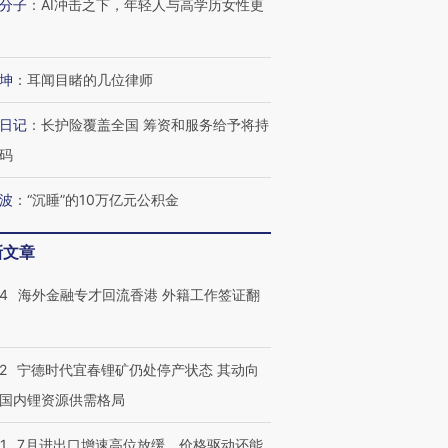
分子
：
AI冲击之下，年轻人与高学历女性更
坤
：
耳闻目睹的几位律师
进第四届链博
【商旅对话】华住集团
技“链”接产
【特别呈现】寻找100种
CFO：不靠规模取胜，华
【特别呈
日记
：
长护险覆盖全国 筹资和服务给予将持
有意思的生活方式·第三对
住三大增长引擎是什么？
有意思的
码
波
：
“沉睡”的10万亿元公积金
新文章
14
海外金融专才回流香港 外籍工作签证翻
2
宁德时代宜春锂矿仍处停产状态 其动向
国内锂资源供需格局
1
7月进出口增速高位放缓，价格驱动还能