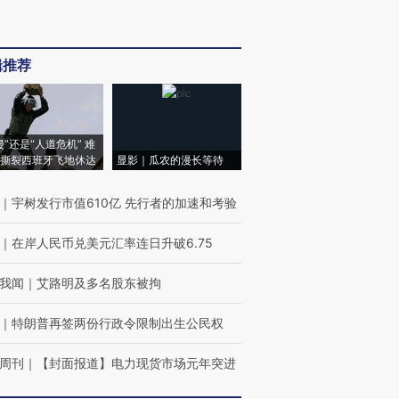
辑推荐
侵”还是“人道危机” 难
撕裂西班牙飞地休达
显影｜瓜农的漫长等待
｜
宇树发行市值610亿 先行者的加速和考验
｜
在岸人民币兑美元汇率连日升破6.75
我闻
｜
艾路明及多名股东被拘
｜
特朗普再签两份行政令限制出生公民权
周刊
｜
【封面报道】电力现货市场元年突进