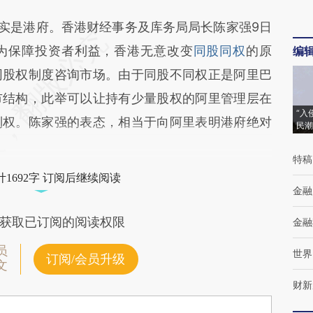
实是港府。香港财经事务及库务局局长陈家强9日
为保障投资者利益，香港无意改变
同股同权
的原
编
同股权制度咨询市场。由于同股不同权正是阿里巴
市结构，此举可以让持有少量股权的阿里管理层在
“入
制权。陈家强的表态，相当于向阿里表明港府绝对
民潮
特稿
1692字 订阅后继续阅读
金融
获取已订阅的阅读权限
金融
员
世界
订阅/会员升级
文
财新