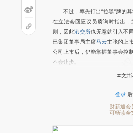
不过，率先打出“拉黑”牌的其
在立法会回应议员质询时指出，
则，因此
港交所
也无意就引入不
巴集团董事局主席
马云
主张的上
公司上市后，仍能掌握董事会控
不会让步。
本文共计
登录
后
财新通会
可畅读全