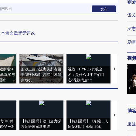
财
新网观点
发布
伍戈
罗志
本篇文章暂无评论
易峘
视
致多瑙河
加沙上百万流离失所者困
视线｜HYROX的吸金
马航飞行员
二战沉船与
于“塑料烤箱” 高温引发健
术：是什么让中产们甘
粒摇头丸 尿
露出
康危机
心“花钱找虐”？
毒品
博
【推广】走
找100种
【特别呈现】澳门全力探
【特别呈现】《东莞，人
会，让数智科
唐涯
式·第一对
索葡语国家新渠道
间便利店》倾情上线
业