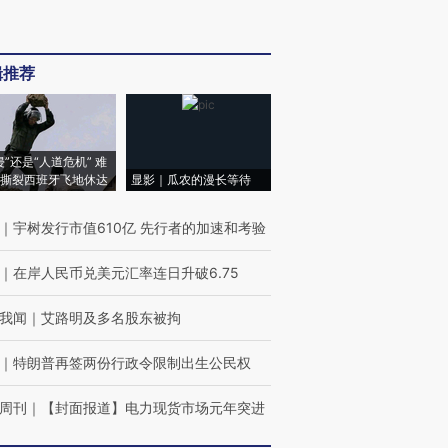
辑推荐
侵”还是“人道危机” 难
撕裂西班牙飞地休达
显影｜瓜农的漫长等待
｜
宇树发行市值610亿 先行者的加速和考验
｜
在岸人民币兑美元汇率连日升破6.75
我闻
｜
艾路明及多名股东被拘
｜
特朗普再签两份行政令限制出生公民权
周刊
｜
【封面报道】电力现货市场元年突进