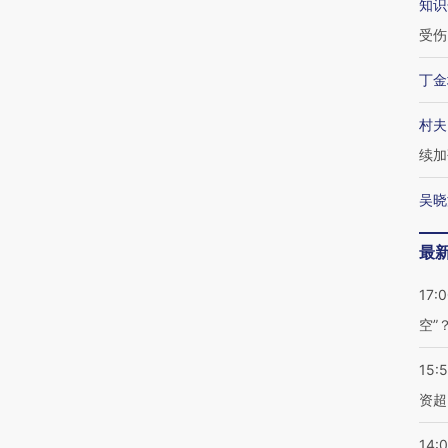
知识
受伤
丁金
村夫
续加
吴晓
最
17:
空”
15:
资超
14: