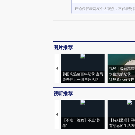
评论仅代表网友个人观点，不代表财
图片推荐
视线｜极端高温
韩国高温创百年纪录 当局
水位跌破纪录 
警告停止一切户外活动
猛犸象化石接连
视听推荐
【不唯一答案】不止“养
【特别呈现】寻
老”
有意思的生活方