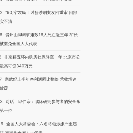
32
“90后”农民工讨薪涉刑案发回重审 因部
实不清
36
贵州山脚树矿难致16人死亡近三年 矿长
被罢免全国人大代表
2
非京籍五环内购房社保降至一年 北京市公
最高可贷340万元
7
寒武纪上半年净利润同比翻倍 营收增速
放缓
53
对话｜邱仁宗：临床研究参与者的安全永
第一位
06
全国人大常委会：六名将领涉嫌严重违
法 被罢免全国人大代表