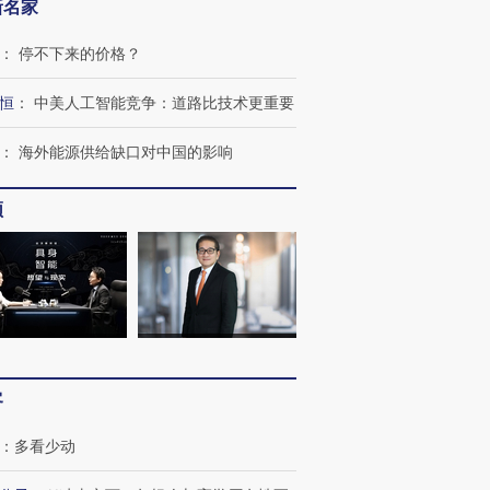
新名家
：
停不下来的价格？
恒
：
中美人工智能竞争：道路比技术更重要
：
海外能源供给缺口对中国的影响
频
跨国走私7万
视线｜被称为“蟑螂”的印
视线｜“入侵”还是“人道危
检体内含3种
度Z世代 用街头抗争将教
机”？难民潮撕裂西班牙
秘鲁纳斯
育部长拱下台
飞地休达
13人遇难
客
进第四届链博
【商旅对话】华住集团
技“链”接产
【特别呈现】寻找100种
CFO：不靠规模取胜，华
【特别呈
：
多看少动
有意思的生活方式·第三对
住三大增长引擎是什么？
有意思的