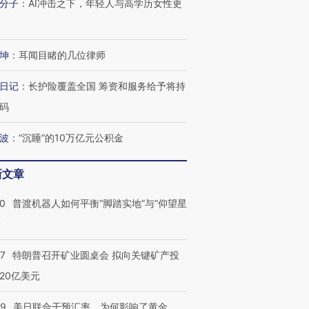
分子
：
AI冲击之下，年轻人与高学历女性更
坤
：
耳闻目睹的几位律师
日记
：
长护险覆盖全国 筹资和服务给予将持
码
波
：
“沉睡”的10万亿元公积金
新文章
00
普渡机器人如何平衡“脚踏实地”与“仰望星
？
57
特朗普召开矿业圆桌会 拟向关键矿产投
20亿美元
09
美日联合干预汇率，为何影响了黄金